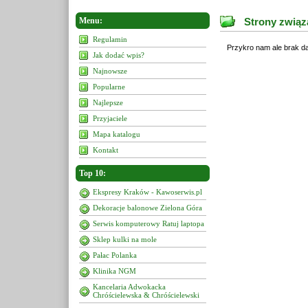
Menu:
Strony związ
Regulamin
Przykro nam ale brak da
Jak dodać wpis?
Najnowsze
Popularne
Najlepsze
Przyjaciele
Mapa katalogu
Kontakt
Top 10:
Ekspresy Kraków - Kawoserwis.pl
Dekoracje balonowe Zielona Góra
Serwis komputerowy Ratuj laptopa
Sklep kulki na mole
Pałac Polanka
Klinika NGM
Kancelaria Adwokacka
Chróścielewska & Chróścielewski