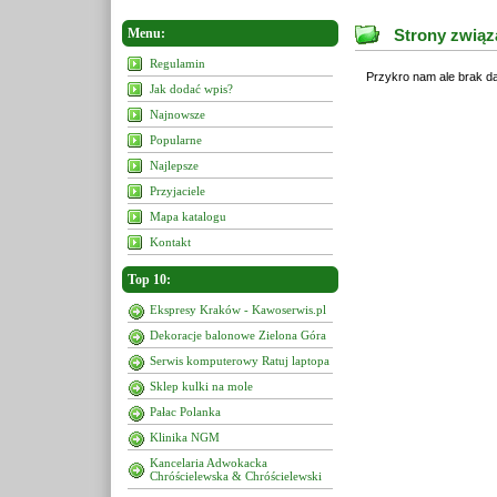
Menu:
Strony związ
Regulamin
Przykro nam ale brak da
Jak dodać wpis?
Najnowsze
Popularne
Najlepsze
Przyjaciele
Mapa katalogu
Kontakt
Top 10:
Ekspresy Kraków - Kawoserwis.pl
Dekoracje balonowe Zielona Góra
Serwis komputerowy Ratuj laptopa
Sklep kulki na mole
Pałac Polanka
Klinika NGM
Kancelaria Adwokacka
Chróścielewska & Chróścielewski