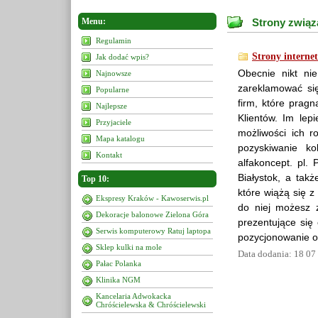
Menu:
Strony związa
Regulamin
Strony interne
Jak dodać wpis?
Obecnie nikt ni
Najnowsze
zareklamować się
Popularne
firm, które pragn
Najlepsze
Klientów. Im lep
Przyjaciele
możliwości ich 
Mapa katalogu
pozyskiwanie ko
Kontakt
alfakoncept. pl.
Białystok, a takż
Top 10:
które wiążą się 
Ekspresy Kraków - Kawoserwis.pl
do niej możesz z
Dekoracje balonowe Zielona Góra
prezentujące się 
Serwis komputerowy Ratuj laptopa
pozycjonowanie o
Sklep kulki na mole
Data dodania: 18 07
Pałac Polanka
Klinika NGM
Kancelaria Adwokacka
Chróścielewska & Chróścielewski