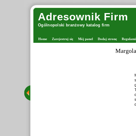
Adresownik Firm
Ogólnopolski branżowy katalog firm
Home
Zarejestruj się
Mój panel
Dodaj stronę
Regulami
Margolana 
Marg
stac
gron
Tego
drut
star
dzię