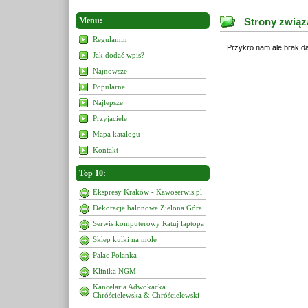
Menu:
Strony związa
Regulamin
Przykro nam ale brak da
Jak dodać wpis?
Najnowsze
Popularne
Najlepsze
Przyjaciele
Mapa katalogu
Kontakt
Top 10:
Ekspresy Kraków - Kawoserwis.pl
Dekoracje balonowe Zielona Góra
Serwis komputerowy Ratuj laptopa
Sklep kulki na mole
Pałac Polanka
Klinika NGM
Kancelaria Adwokacka
Chróścielewska & Chróścielewski