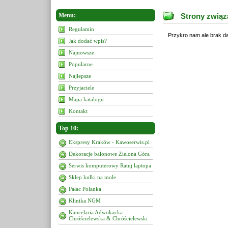
Menu:
Strony związ
Regulamin
Przykro nam ale brak da
Jak dodać wpis?
Najnowsze
Popularne
Najlepsze
Przyjaciele
Mapa katalogu
Kontakt
Top 10:
Ekspresy Kraków - Kawoserwis.pl
Dekoracje balonowe Zielona Góra
Serwis komputerowy Ratuj laptopa
Sklep kulki na mole
Pałac Polanka
Klinika NGM
Kancelaria Adwokacka
Chróścielewska & Chróścielewski