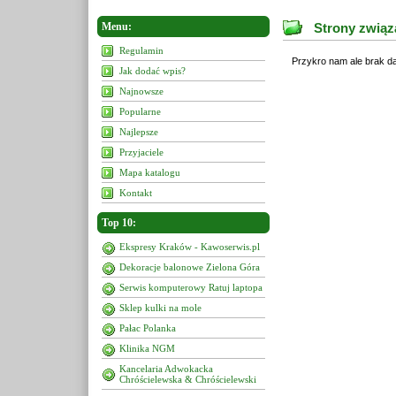
Menu:
Strony związ
Regulamin
Przykro nam ale brak da
Jak dodać wpis?
Najnowsze
Popularne
Najlepsze
Przyjaciele
Mapa katalogu
Kontakt
Top 10:
Ekspresy Kraków - Kawoserwis.pl
Dekoracje balonowe Zielona Góra
Serwis komputerowy Ratuj laptopa
Sklep kulki na mole
Pałac Polanka
Klinika NGM
Kancelaria Adwokacka
Chróścielewska & Chróścielewski