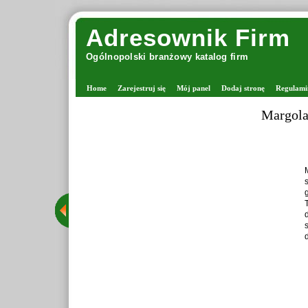
Adresownik Firm
Ogólnopolski branżowy katalog firm
Home
Zarejestruj się
Mój panel
Dodaj stronę
Regulami
Margolana -
Margol
stacjo
grona 
Tego t
drutac
staran
dzięki