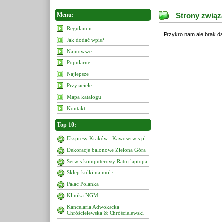
Menu:
Strony związ
Regulamin
Przykro nam ale brak da
Jak dodać wpis?
Najnowsze
Popularne
Najlepsze
Przyjaciele
Mapa katalogu
Kontakt
Top 10:
Ekspresy Kraków - Kawoserwis.pl
Dekoracje balonowe Zielona Góra
Serwis komputerowy Ratuj laptopa
Sklep kulki na mole
Pałac Polanka
Klinika NGM
Kancelaria Adwokacka
Chróścielewska & Chróścielewski