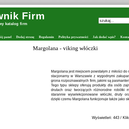
nik Firm
y katalog firm
ój panel
Dodaj stronę
Regulamin
Polityka prywatności
Jak dodać wpis?
Konta
Margolana - viking włóczki
Margolana jest miejscem powstałym z miłości do rę
stacjonarny w Warszawie z wygodnymi zakupam
grona rozpoznawalnych firm, jakimi są pasmanter
Tego typu sklepy oferują produkty dla osób za
drutach oraz tworzących różnorodne robótki 
starannie wyselekcjonowane włóczki, druty ora
dzięki czemu Margolana funkcjonuje także jako sk
Wyświetleń: 443 / Klik