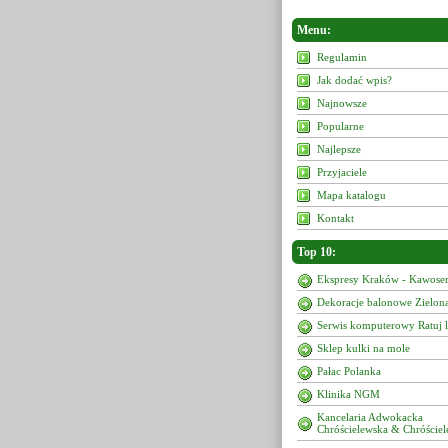
Menu:
Regulamin
Jak dodać wpis?
Najnowsze
Popularne
Najlepsze
Przyjaciele
Mapa katalogu
Kontakt
Top 10:
Ekspresy Kraków - Kawoser
Dekoracje balonowe Zielon
Serwis komputerowy Ratuj 
Sklep kulki na mole
Pałac Polanka
Klinika NGM
Kancelaria Adwokacka
Chróścielewska & Chróściel