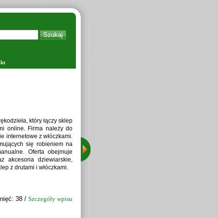
kt
Zapraw
kodzieła, który łączy sklep
i online. Firma należy do
ie internetowe z włóczkami.
jmujących się robieniem na
manualne. Oferta obejmuje
z akcesoria dziewiarskie,
lep z drutami i włóczkami.
nięć: 38 /
Szczegóły wpisu