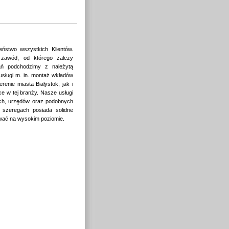
eństwo wszystkich Klientów.
 zawód, od którego zależy
ań podchodzimy z należytą
sługi m. in. montaż wkładów
enie miasta Białystok, jak i
 w tej branży. Nasze usługi
ych, urzędów oraz podobnych
 szeregach posiada solidne
ować na wysokim poziomie.