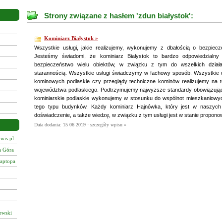
Strony związane z hasłem 'zdun białystok':
Kominiarz Białystok »
Wszystkie usługi, jakie realizujemy, wykonujemy z dbałością o bezpiecz
Jesteśmy świadomi, że kominiarz Białystok to bardzo odpowiedzialny
bezpieczeństwo wielu obiektów, w związku z tym do wszelkich dział
starannością. Wszystkie usługi świadczymy w fachowy sposób. Wszystkie u
kominowych podlaskie czy przeglądy techniczne kominów realizujemy na ter
województwa podlaskiego. Podtrzymujemy najwyższe standardy obowiązujące
kominiarskie podlaskie wykonujemy w stosunku do wspólnot mieszkaniow
tego typu budynków. Każdy kominiarz Hajnówka, który jest w naszych
doświadczenie, a także wiedzę, w związku z tym usługi jest w stanie propon
Data dodania: 15 06 2019 ·
szczegóły wpisu »
wis.pl
a Góra
laptopa
ewski