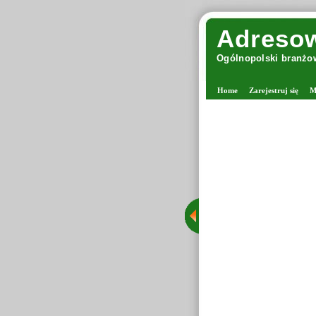
Adresow
Ogólnopolski branżow
Home
Zarejestruj się
M