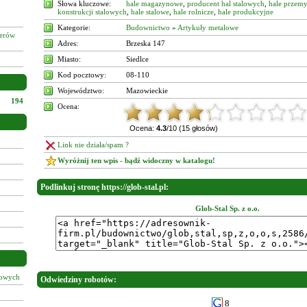
Słowa kluczowe:
hale magazynowe
,
producent hal stalowych
,
hale przem
konstrukcji stalowych
,
hale stalowe
,
hale rolnicze
,
hale produkcyjne
Kategorie:
Budownictwo
»
Artykuły metalowe
żerów
Adres:
Brzeska 147
Miasto:
Siedlce
Kod pocztowy:
08-110
Województwo:
Mazowieckie
194
Ocena:
Ocena:
4.3
/10 (15 głosów)
Link nie działa/spam ?
Wyróżnij ten wpis - bądź widoczny w katalogu!
Podlinkuj stronę https://glob-stal.pl:
Glob-Stal Sp. z o.o.
łowych
Odwiedziny robotów:
8