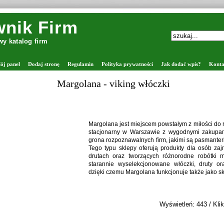
nik Firm
y katalog firm
ój panel
Dodaj stronę
Regulamin
Polityka prywatności
Jak dodać wpis?
Konta
Zaprawiarki do nasion - F
Spółka Fortpol to autor
oferujący pełne wspa
magazynowania ziarna. W
takie jak kłosownik, wial
oraz silosy Petkus. Dos
wyposażenie ciągów prod
serwisie urządzeń, dopa