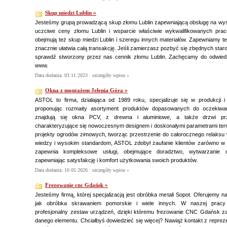
Skup miedzi Lublin »
Jesteśmy grupą prowadzącą skup złomu Lublin zapewniającą obsługę na wy
uczciwe ceny złomu Lublin i wsparcie właściwie wykwalifikowanych pra
obejmują też skup miedzi Lublin i szeregu innych materiałów. Zapewniamy t
znacznie ułatwia całą transakcję. Jeśli zamierzasz pozbyć się zbędnych staro
sprawdź stworzony przez nas cennik złomu Lublin. Zachęcamy do odwiedzen
www.
Data dodania: 03 11 2023 ·
szczegóły wpisu »
Okna z montażem Jelenia Góra »
ASTOL to firma, działająca od 1989 roku, specjalizuje się w produkcji i in
proponując rozmaity asortyment produktów dopasowanych do oczekiwań
znajdują się okna PCV, z drewna i aluminiowe, a także drzwi pr
charakteryzujące się nowoczesnym designem i doskonałymi parametrami term
projekty ogrodów zimowych, tworząc przestrzenie do całorocznego relaksu wś
wiedzy i wysokim standardom, ASTOL zdobył zaufanie klientów zarówno w kr
zapewnia kompleksowe usługi, obejmujące doradztwo, wytwarzanie o
zapewniając satysfakcję i komfort użytkowania swoich produktów.
Data dodania: 10 05 2026 ·
szczegóły wpisu »
Frezowanie cnc Gdańsk »
Jesteśmy firmą, której specjalizacją jest obróbka metali Sopot. Oferujemy na
jak obróbka skrawaniem pomorskie i wiele innych. W naszej pracy
profesjonalny zestaw urządzeń, dzięki któremu frezowanie CNC Gdańsk za
danego elementu. Chciałbyś dowiedzieć się więcej? Nawiąż kontakt z reprez