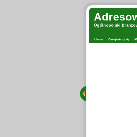
Adresow
Ogólnopolski branżow
Home
Zarejestruj się
M
ana - viking włóczki
Margolana jest miejscem powstałym z miłości do rękodzieła, który łączy sklep
stacjonarny w Warszawie z wygodnymi zakupami online. Firma należy do
grona rozpoznawalnych firm, jakimi są pasmanterie internetowe z włóczkami.
Tego typu sklepy oferują produkty dla osób zajmujących się robieniem na
drutach oraz tworzących różnorodne robótki manualne. Oferta obejmuje
starannie wyselekcjonowane włóczki, druty oraz akcesoria dziewiarskie,
dzięki czemu Margolana funkcjonuje także jako sklep z drutami i włóczkami.
Wyświetleń: 443 / Kliknięć: 38 /
Szczegóły wpisu