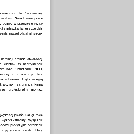
sokim szczeblu. Proponujemy
cowników. Świadczone prace
eż pomoc w przewiezieniu, co
ci z mieszkania, jeszcze dziś
ia naszej oficjalnej strony
stalacji stolarki otworowej,
 klientów. W asortymencie
zesuwne Smart-slide NEO,
icznymi. Firma oferuje także
ród zieleni. Dzięki rozległej
aju, jak i za granicą. Firma
raz profesjonalny montaż,
jwyższej jakości usługi, takie
 wykorzystujemy wyłącznie
pewni precyzyjne obrobienie
entującym nas doradcą, który