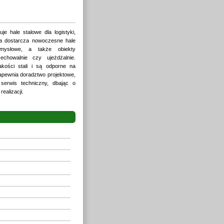
uje hale stalowe dla logistyki,
rma dostarcza nowoczesne hale
mysłowe, a także obiekty
echowalnie czy ujeżdżalnie.
akości stali i są odporne na
zapewnia doradztwo projektowe,
 serwis techniczny, dbając o
ealizacji.