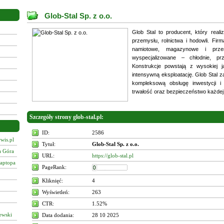
Glob-Stal Sp. z o.o.
Glob Stal to producent, który realiz
przemysłu, rolnictwa i hodowli. Fi
namiotowe, magazynowe i prze
wyspecjalizowane – chłodnie, prz
Konstrukcje powstają z wysokiej j
intensywną eksploatację. Glob Stal 
kompleksową obsługę inwestycji i
trwałość oraz bezpieczeństwo każdej r
Szczegóły strony glob-stal.pl:
ID:
2586
wis.pl
Tytuł:
Glob-Stal Sp. z o.o.
a Góra
URL:
https://glob-stal.pl
laptopa
PageRank:
Kliknięć:
4
Wyświetleń:
263
CTR:
1.52%
ewski
Data dodania:
28 10 2025