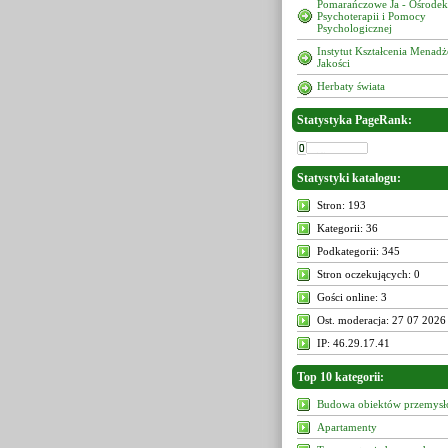
Pomarańczowe Ja - Ośrodek
Psychoterapii i Pomocy
Psychologicznej
Instytut Kształcenia Menad
Jakości
Herbaty świata
Statystyka PageRank:
Statystyki katalogu:
Stron: 193
Kategorii: 36
Podkategorii: 345
Stron oczekujących: 0
Gości online: 3
Ost. moderacja: 27 07 2026
IP: 46.29.17.41
Top 10 kategorii:
Budowa obiektów przemys
Apartamenty