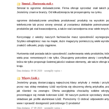
Simstal - Hurtownia stali »
Simstal to ogromne doświadczenie. Firma oferuje sprzedaż stali takich j
Jesteśmy znani w branży. Od kilkudziesięciu lat prosperujemy na rynku.
ogromne doświadczenie umożliwia produkować produkty na wysokim po
telefonicznie lub przez stronę simstal. pl zostaniesz dokładnie poinstruow
produktów jak stal kwasoodporna, a także stal żaroodporna oraz wiele innych
Korzystając z wiedzy naszych fachowców masz sposobność wynegocjowa
Szybko odnajdziesz nas na mapie, duże magazyny pomieszczą wiele wyrob
znaleźć odkuwki, pręty ciągnione.
Hurtownia stali posiada także sposobność zaoferowania wielu produktów, któ
wielu prac remontowych i nie tylko. Okazujemy potrzebne atesty i certyfika
która nie tylko proponuje świetnej jakości stalowe elementy, ale także oferuj
kraju.
Data dodania: 09 06 2020 ·
szczegóły wpisu »
Wkręty Łódź »
Jesteśmy grupą dostarczającą najwyższej klasy artykuły z metalu i prz
przez nas sklep metalowy Łódź wyróżnia się obszerną ofertą artykułów, p
jak również na zewnątrz. Oferta uwzględnia chociażby solidne wkręt
prezentujące się metale kolorowe Łódź. W naszym punkcie sprzedaży dostę
składowe jak profile aluminiowe Łódź. Pomożemy Ci dobrać odpowiedni art
www i sprawdź dostępność potrzebnego Ci produktu!
Data dodania: 27 09 2023 ·
szczegóły wpisu »