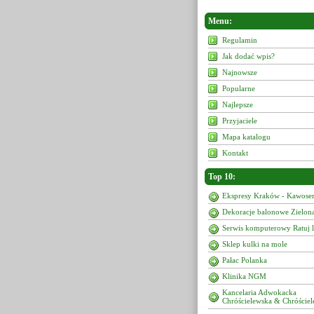
Menu:
Regulamin
Jak dodać wpis?
Najnowsze
Popularne
Najlepsze
Przyjaciele
Mapa katalogu
Kontakt
Top 10:
Ekspresy Kraków - Kawoser
Dekoracje balonowe Zielon
Serwis komputerowy Ratuj 
Sklep kulki na mole
Pałac Polanka
Klinika NGM
Kancelaria Adwokacka
Chróścielewska & Chróściel