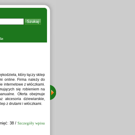
kt
ORTPOL
yzowany dystrybutor Petkus Technologie w Polsce,
rcie dla rolnictwa w zakresie czyszczenia i
 naszej ofercie znajdują się nowoczesne maszyny,
nia Petkus, suszarnie do zbóż, zaprawiarki do nasion
tarczamy również sita do zbóż, umożliwiając pełne
ukcyjnych. Zajmujemy się projektowaniu, montażu i
sowując rozwiązania do wymagań klientów.
Wyświetleń: 367 / Kliknięć: 42 /
Szczegóły wpisu