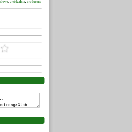
ysłowe
,
ujeżdżalnie
,
producent