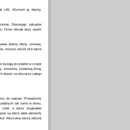
ak c45, 42crmo4 qt, blachy.
ziomie. Dokonując zakupów
any. Firma oferuje duży wybór
.
nia dobrej oferty cenowej.
ów, możesz wśród nich także
re bywają przydatne w czasie
ty. Jesteśmy sumienną firmą,
e ich dowóz na obszarze całego
ybory do napraw. Prowadzony
rzydatnych tak samo w domu,
y Łódź a także oryginalnie
pne są także takie elementy
ykuł. Wyszukaj naszą witrynę