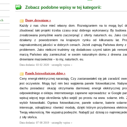
Zobacz podobne wpisy w tej kategorii:
ych
Domy drewniane »
Każdy z nas chce mieć własny dom. Rozwiązaniem na to mogą być do
zbudować taki projekt trzeba czasu oraz dobrego wykonawcy. By budowa
zrealizowana pomyślnie warto zaczerpnąć z oferty naturtech. eu. Jako rz
działamy z powodzeniem na krajowym rynku od kilkunastu lat. Pr
najznakomitszej jakości w dobrych cenach. Jeżeli zajmują Państwa domy z ba
problemem. Jako nieliczni trudnimy się dodatkowo czymś takim jak remon
marzą Państwo aby zamieszkać w swoim naturalnym domu z drewna za
drewniane mazowieckie – to my, naturtech. eu.
Data dodania: 03 02 2020 ·
szczegóły wpisu »
Panele fotowoltaiczne sklep »
Ceny energii elektrycznej narastają. Czy zastanawiałeś się jak zaradzić o
jest oczywiste. Mogą być nim bez wątpienia panele fotowoltaiczne. Nabyw
dachu posiadasz okazję otrzymania darmowej energii elektrycznej pr
odpowiedniego e-sklepu internetowego zapewne wprowadzisz w Google panel
wpisuj więcej tego określenia tylko wejdź po prostu na www. solarne. info.
wybór fotowoltaiki. Ogniwa fotowoltaiczne, panele solarne, baterie solarne.
interesuje, odnajdziesz również moduły, dzięki którym przydomowa elektr
Twoją własnością. Nie wypatruj podwyżki. Nabądź już dzisiaj co najmniej jede
z siły słońca.
Data dodania: 07 08 2019 ·
szczegóły wpisu »