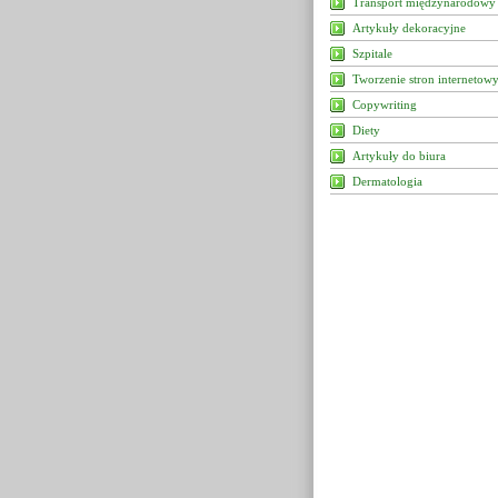
Transport międzynarodowy
Artykuły dekoracyjne
Szpitale
Tworzenie stron internetow
Copywriting
Diety
Artykuły do biura
Dermatologia