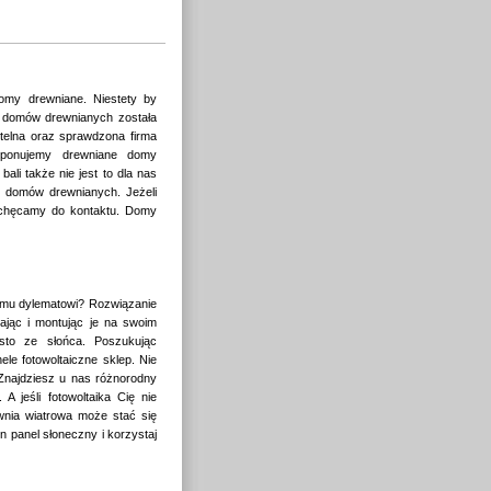
my drewniane. Niestety by
 domów drewnianych została
etelna oraz sprawdzona firma
oponujemy drewniane domy
li także nie jest to dla nas
t domów drewnianych. Jeżeli
chęcamy do kontaktu. Domy
wemu dylematowi? Rozwiązanie
ając i montując je na swoim
osto ze słońca. Poszukując
e fotowoltaiczne sklep. Nie
 Znajdziesz u nas różnorodny
 A jeśli fotowoltaika Cię nie
ownia wiatrowa może stać się
n panel słoneczny i korzystaj