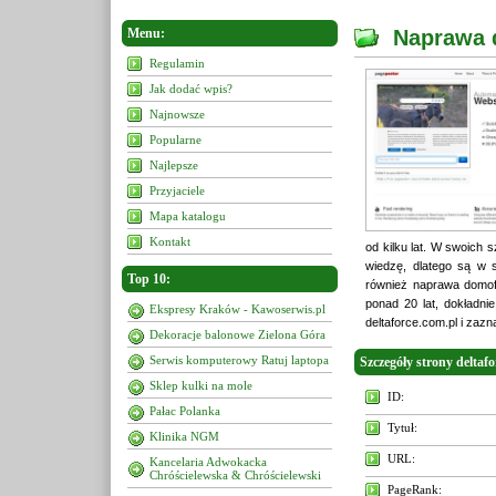
Menu:
Naprawa
Regulamin
Jak dodać wpis?
Najnowsze
Popularne
Najlepsze
Przyjaciele
Mapa katalogu
Kontakt
od kilku lat. W swoich 
wiedzę, dlatego są w s
Top 10:
również naprawa domofo
ponad 20 lat, dokładni
Ekspresy Kraków - Kawoserwis.pl
deltaforce.com.pl i zaz
Dekoracje balonowe Zielona Góra
Serwis komputerowy Ratuj laptopa
Szczegóły strony deltafo
Sklep kulki na mole
ID:
Pałac Polanka
Tytuł:
Klinika NGM
URL:
Kancelaria Adwokacka
Chróścielewska & Chróścielewski
PageRank: