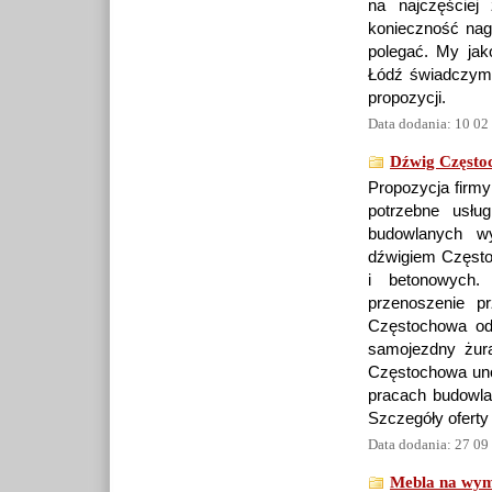
na najczęściej
konieczność nag
polegać. My jak
Łódź świadczymy
propozycji.
Data dodania: 10 02
Dźwig Często
Propozycja firmy
potrzebne usłu
budowlanych wy
dźwigiem Często
i betonowych. 
przenoszenie p
Częstochowa odd
samojezdny żura
Częstochowa uno
pracach budowla
Szczegóły oferty
Data dodania: 27 09
Mebla na wym