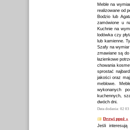
Meble na wymiar, 
realizowane od p
Bodzio lub Agat
zamówione u na
Kuchnie na wym
lodówka czy pły
lub kamienne. T
Szafy na wymiar
zmawiane są do k
łazienkowe potr
chowania kosmety
sprostać najbar
jakości oraz maj
meblowe. Meb
wykonanych po
kuchennych, sza
dwóch dni.
Data dodania: 02 03
Drzwi ppoż »
Jeśli interesuj