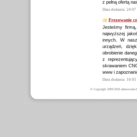
z pełną ofertą nas
Data dodania: 24 07
Frezowanie c
Jesteśmy firmą,
najwyższej jako
innych. W nasz
urządzeń, dzię
obrobienie daneg
z reprezentując
skrawaniem CNC 
www i zapoznania
Data dodania: 16 05
© Copyright 2009-2026 adresownik-fi