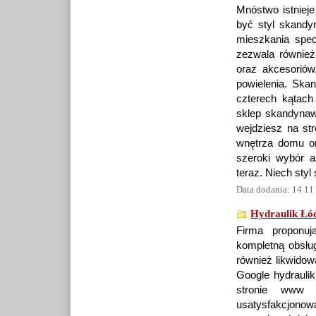
Mnóstwo istniej
być styl skandy
mieszkania spec
zezwala również
oraz akcesorió
powielenia. Ska
czterech kątach 
sklep skandynaw
wejdziesz na str
wnętrza domu o
szeroki wybór a
teraz. Niech sty
Data dodania: 14 11
Hydraulik Łó
Firma proponuj
kompletną obsłu
również likwido
Google hydraulik
stronie www 
usatysfakcjonowa