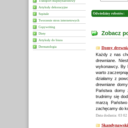
Transport międzynarodowy
Artykuły dekoracyjne
Odwiedziny robotów:
Szpitale
Tworzenie stron internetowych
Copywriting
Zobacz po
Diety
Artykuły do biura
Dermatologia
Domy drewnia
Każdy z nas ch
drewniane. Nies
wykonawcy. By 
warto zaczerpnąć
działamy z powo
drewniane domy 
Państwa domy z 
trudnimy się do
marzą Państwo
zachęcamy do kon
Data dodania: 03 02
Skandynawski