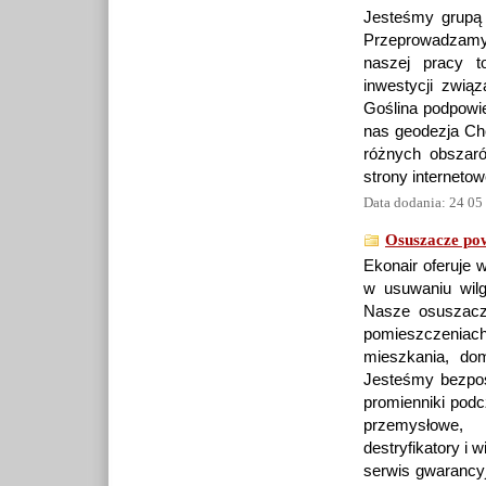
Jesteśmy grupą 
Przeprowadzamy 
naszej pracy t
inwestycji zwi
Goślina podpowie
nas geodezja Ch
różnych obszaró
strony interneto
Data dodania: 24 05
Osuszacze pow
Ekonair oferuje 
w usuwaniu wilgo
Nasze osuszacz
pomieszczeniac
mieszkania, do
Jesteśmy bezpoś
promienniki podc
przemysłowe, 
destryfikatory i 
serwis gwarancy