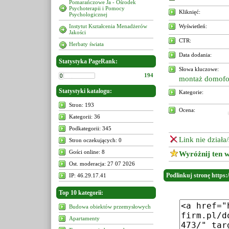
Pomarańczowe Ja - Ośrodek
Psychoterapii i Pomocy
Kliknięć:
Psychologicznej
Instytut Kształcenia Menadżerów
Wyświetleń:
Jakości
CTR:
Herbaty świata
Data dodania:
Statystyka PageRank:
Słowa kluczowe:
194
montaż domofo
Statystyki katalogu:
Kategorie:
Stron: 193
Ocena:
Kategorii: 36
Podkategorii: 345
Link nie działa
Stron oczekujących: 0
Gości online: 8
Wyróżnij ten w
Ost. moderacja: 27 07 2026
Podlinkuj stronę https:/
IP: 46.29.17.41
Top 10 kategorii:
Budowa obiektów przemysłowych
Apartamenty