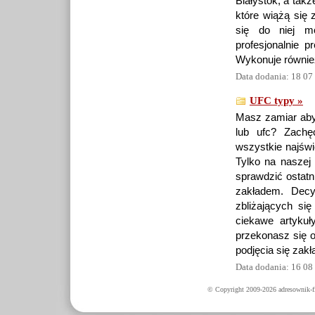
Białystok, a takż
które wiążą się 
się do niej m
profesjonalnie p
Wykonuje równie
Data dodania: 18 07
UFC typy »
Masz zamiar aby 
lub ufc? Zachę
wszystkie najświ
Tylko na naszej
sprawdzić ostatn
zakładem. Decy
zbliżających si
ciekawe artykuł
przekonasz się o
podjęcia się zak
Data dodania: 16 08
© Copyright 2009-2026 adresownik-fi