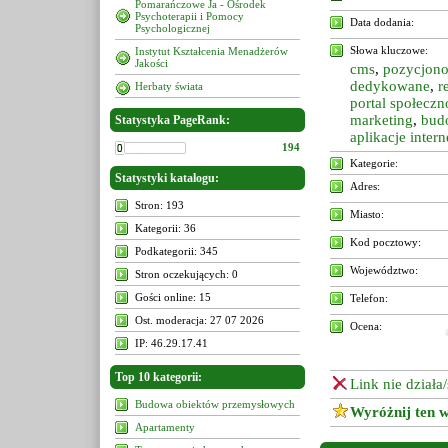
Pomarańczowe Ja - Ośrodek
Psychoterapii i Pomocy
Data dodania:
Psychologicznej
Słowa kluczowe:
Instytut Kształcenia Menadżerów
Jakości
cms
,
pozycjon
dedykowane
,
r
Herbaty świata
portal społecz
marketing
,
bud
Statystyka PageRank:
aplikacje inter
194
Kategorie:
Statystyki katalogu:
Adres:
Stron: 193
Miasto:
Kategorii: 36
Kod pocztowy:
Podkategorii: 345
Województwo:
Stron oczekujących: 0
Gości online: 15
Telefon:
Ost. moderacja: 27 07 2026
Ocena:
IP: 46.29.17.41
Top 10 kategorii:
Link nie działa
Budowa obiektów przemysłowych
Wyróżnij ten w
Apartamenty