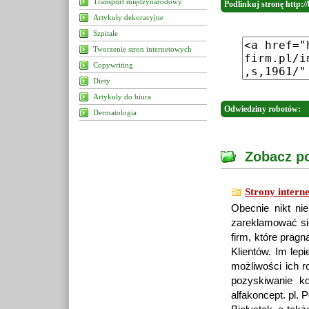
Transport międzynarodowy
Podlinkuj stronę http://
Artykuły dekoracyjne
Szpitale
Tworzenie stron internetowych
Copywriting
Diety
Artykuły do biura
Odwiedziny robotów:
Dermatologia
Zobacz po
Strony intern
Obecnie nikt ni
zareklamować się
firm, które pragn
Klientów. Im lep
możliwości ich 
pozyskiwanie ko
alfakoncept. pl.