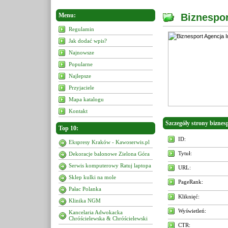
Menu:
Biznespor
Regulamin
Jak dodać wpis?
Najnowsze
Popularne
Najlepsze
Przyjaciele
Mapa katalogu
Kontakt
Szczegóły strony biznesp
Top 10:
ID:
Ekspresy Kraków - Kawoserwis.pl
Tytuł:
Dekoracje balonowe Zielona Góra
Serwis komputerowy Ratuj laptopa
URL:
Sklep kulki na mole
PageRank:
Pałac Polanka
Kliknięć:
Klinika NGM
Wyświetleń:
Kancelaria Adwokacka
Chróścielewska & Chróścielewski
CTR: