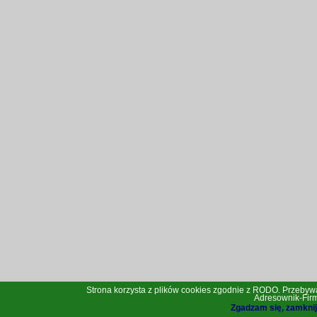
Strona korzysta z plików cookies zgodnie z RODO. Przebywa
Adresownik-Firm.
Zgadzam się, zamknij