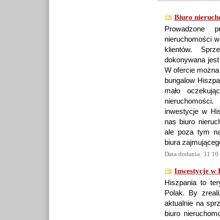
Biuro nieruch
Prowadzone p
nieruchomości w
klientów. Spr
dokonywana jest 
W ofercie można 
bungalow Hiszpa
mało oczekując
nieruchomości
inwestycje w Hi
nas biuro nieruc
ale poza tym n
biura zajmująceg
Data dodania: 31 10
Inwestycje w 
Hiszpania to te
Polak. By zreal
aktualnie na spr
biuro nieruchom