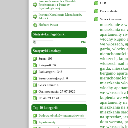
Pomarańczowe Ja - Ośrodek
CTR:
Psychoterapii i Pomocy
Psychologicznej
Data dodania:
Instytut Kształcenia Menadżerów
Jakości
Słowa kluczowe:
mieszkanie z w
Herbaty świata
mieszkania na
apartamenty riv
Statystyka PageRank:
włochy kupno
194
we włoszech
,
a
garda
,
wlochy 
Statystyki katalogu:
nieruchomości 
włoszech
,
kupn
Stron: 193
włoszech nad 
Kategorii: 36
garda
,
mieszkan
Podkategorii: 345
bergamo apart
nieruchomości
Stron oczekujących: 0
mieszkania wło
Gości online: 6
włochy apartam
Ost. moderacja: 27 07 2026
we włoszech z 
kupienia we wł
IP: 46.29.17.41
apartamenty na
mieszkania na 
Top 10 kategorii:
mieszkania sar
Budowa obiektów przemysłowych
na sprzedaż
,
je
dom werona
,
p
Apartamenty
we włoszech
,
i