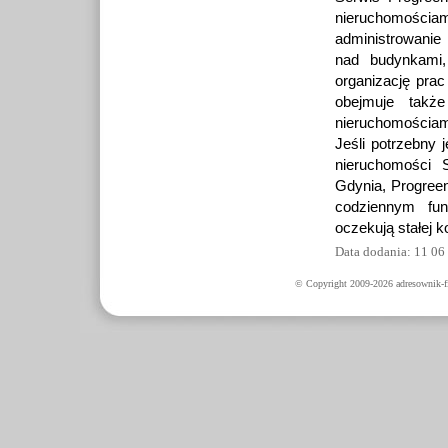
nieruchomościa
administrowanie
nad budynkami, 
organizację prac
obejmuje takż
nieruchomościam
Jeśli potrzebny
nieruchomości S
Gdynia, Progree
codziennym fun
oczekują stałej ko
Data dodania: 11 06
© Copyright 2009-2026 adresownik-fi