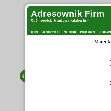
Adresownik Firm
Ogólnopolski branżowy katalog firm
Home
Zarejestruj się
Mój panel
Dodaj stronę
Regulami
Zaprawia
dzieła, który łączy sklep
online. Firma należy do
internetowe z włóczkami.
ujących się robieniem na
nualne. Oferta obejmuje
akcesoria dziewiarskie,
 z drutami i włóczkami.
ęć: 37 /
Szczegóły wpisu