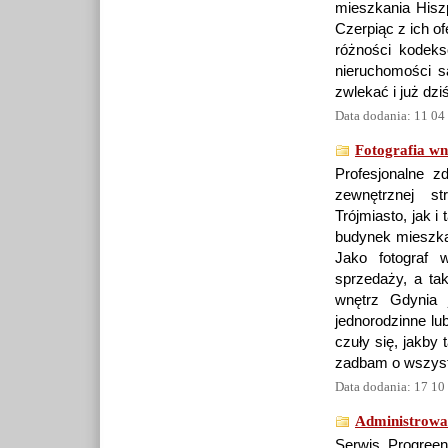
mieszkania Hiszp
Czerpiąc z ich of
różności kodeks
nieruchomości s
zwlekać i już dz
Data dodania: 11 04
Fotografia wn
Profesjonalne zd
zewnętrznej st
Trójmiasto, jak 
budynek mieszka
Jako fotograf 
sprzedaży, a tak
wnętrz Gdynia 
jednorodzinne lu
czuły się, jakby
zadbam o wszystk
Data dodania: 17 10
Administrowa
Serwis Progreen