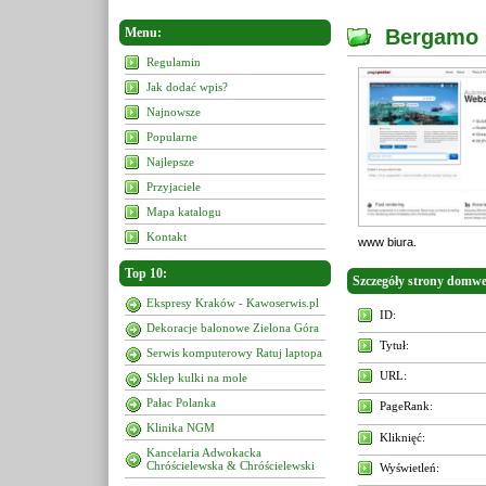
Menu:
Bergamo 
Regulamin
Jak dodać wpis?
Najnowsze
Popularne
Najlepsze
Przyjaciele
Mapa katalogu
Kontakt
www biura.
Top 10:
Szczegóły strony domw
Ekspresy Kraków - Kawoserwis.pl
ID:
Dekoracje balonowe Zielona Góra
Tytuł:
Serwis komputerowy Ratuj laptopa
URL:
Sklep kulki na mole
Pałac Polanka
PageRank:
Klinika NGM
Kliknięć:
Kancelaria Adwokacka
Chróścielewska & Chróścielewski
Wyświetleń: