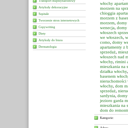
Transport międzynarodowy
włochy apartam
Artykuły dekoracyjne
morzem na spr
chioggia apart
Szpitale
morzem z bas
Tworzenie stron internetowych
morzem
,
domy 
Copywriting
wenecja
,
domy 
włoszech sprze
Diety
we włoszech
,
w
Artykuły do biura
como
,
domy we
Dermatologia
apartamenty z 
sprzedaż
,
mies
włoszech nad 
włochy
,
rimini
mieszkania na s
działka włochy
basenem włoch
nieruchomości 
włochy
,
dom m
sprzedaż
,
nieru
sardynia
,
domy 
jezioro garda m
mieszkania na 
dom do remont
Kategorie:
Adres: