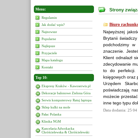
Menu:
Strony związ
Regulamin
Biuro rachunk
Jak dodać wpis?
Najwyższej jakoś
Najnowsze
Brytanii świadc
Popularne
podchodzimy w 
Najlepsze
znaczenie. Jeste
Przyjaciele
Klient odnalazł s
Mapa katalogu
zdecydowanie mus
Kontakt
to do perfekcji
księgowych oraz 
Top 10:
Urzędem Skarbo
Ekspresy Kraków - Kawoserwis.pl
poświadczają nas
Dekoracje balonowe Zielona Góra
możecie przestać
Serwis komputerowy Ratuj laptopa
inne tego typu d
Sklep kulki na mole
Data dodania: 25 04
Pałac Polanka
Klinika NGM
Kancelaria Adwokacka
Chróścielewska & Chróścielewski