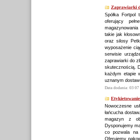
Zaprawiarki 
Spółka Fortpol 
oferujący peł
magazynowania z
takie jak kłosow
oraz silosy Pet
wyposażenie cią
serwisie urząd
zaprawiarki do z
skutecznością. 
każdym etapie 
uznanym dostawcą
Data dodania: 03 07
Etykietowanie
Nowoczesne usłu
łańcucha dostaw.
magazyn z obs
Dysponujemy mag
co pozwala na 
Oferujemy pakow