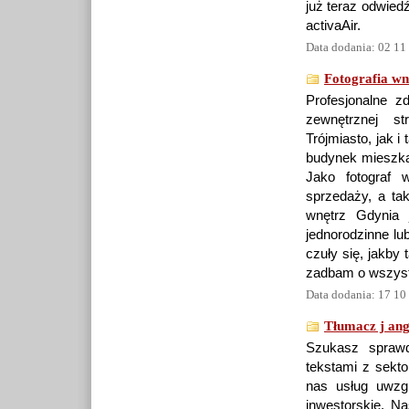
już teraz odwiedź
activaAir.
Data dodania: 02 11
Fotografia wn
Profesjonalne zd
zewnętrznej st
Trójmiasto, jak 
budynek mieszka
Jako fotograf 
sprzedaży, a tak
wnętrz Gdynia 
jednorodzinne lu
czuły się, jakby
zadbam o wszystk
Data dodania: 17 10
Tłumacz j ang
Szukasz sprawd
tekstami z sekto
nas usług uwzgl
inwestorskie. N