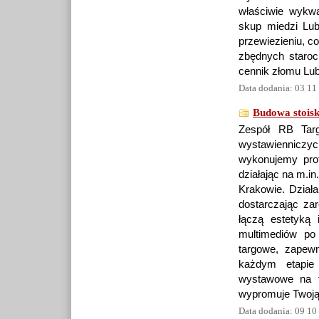
właściwie wykwa
skup miedzi Lub
przewiezieniu, co
zbędnych staroc
cennik złomu Lub
Data dodania: 03 11
Budowa stoisk
Zespół RB Targ
wystawienniczy
wykonujemy prof
działając na m.i
Krakowie. Dział
dostarczając zar
łączą estetyką 
multimediów po
targowe, zapew
każdym etapie 
wystawowe na t
wypromuje Twoją
Data dodania: 09 10