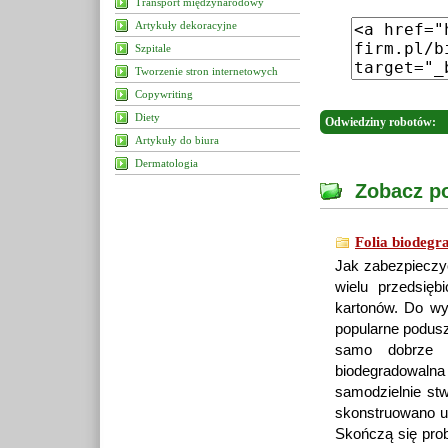
Transport międzynarodowy
Artykuły dekoracyjne
Szpitale
Tworzenie stron internetowych
Copywriting
Diety
Odwiedziny robotów:
Artykuły do biura
Dermatologia
Zobacz po
Folia biodegr
Jak zabezpieczy
wielu przedsię
kartonów. Do wy
popularne podusz
samo dobrze m
biodegradowalna
samodzielnie st
skonstruowano ur
Skończą się pro