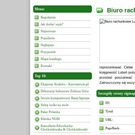
Menu:
Biuro ra
Regulamin
Jak dodać wpis?
Najnowsze
Popularne
Najlepsze
Przyjaciele
Mapa katalogu
Kontakt
reprezentować Ciebi
księgowość Luboń poświ
Top 10:
przestać poszukiwać 
Zatroszczymy się wszy
Ekspresy Kraków - Kawoserwis.pl
Dekoracje balonowe Zielona Góra
Szczegóły strony sigmap
Serwis komputerowy Ratuj laptopa
ID:
Sklep kulki na mole
Tytuł:
Pałac Polanka
Klinika NGM
URL:
Kancelaria Adwokacka
PageRank:
Chróścielewska & Chróścielewski