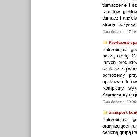
tłumaczenie i s
raportów giełdo
tłumacz j angiel
stronę i pozyskaj
Data dodania: 17 10
Producent op
Potrzebujesz g
naszą ofertę. Ob
innych produktó
szukasz, są worki
pomożemy przy
opakowań folio
Kompletny wyk
Zapraszamy do j
Data dodania: 29 06
transport kon
Potrzebujesz g
organizującej tr
cenioną grupą tr