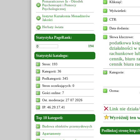
Pomarańczowe Ja - Ośrodek
Kliknięć:
Psychoterapii i Pomocy
Psychologicznej
Wyświetleń:
Instytut Kształcenia Menadżerów
CTR:
Jakości
Herbaty świata
Data dodania:
Słowa kluczowe:
Statystyka PageRank:
podatkowa ksi
194
działalności w 
rachunkowe lu
Statystyki katalogu:
cennik
,
biuro 
cennik biura r
Stron: 193
Kategorii: 36
Kategorie:
Podkategorii: 345
Stron oczekujących: 0
Ocena:
Gości online: 7
Ost. moderacja: 27 07 2026
IP: 46.29.17.41
Link nie działa
Wyróżnij ten w
Top 10 kategorii:
Budowa obiektów przemysłowych
Podlinkuj stronę http:/
Apartamenty