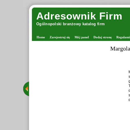
Adresownik Firm
Ogólnopolski branżowy katalog firm
Home
Zarejestruj się
Mój panel
Dodaj stronę
Regulami
Margolana -
Margol
stacjo
grona 
Tego t
drutac
staran
dzięki