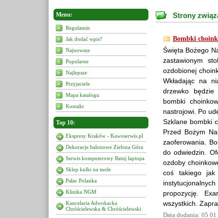
Menu:
Strony związ
Regulamin
Bombki choink
Jak dodać wpis?
Święta Bożego Na
Najnowsze
zastawionym sto
Popularne
ozdobionej choink
Najlepsze
Wkładając na ni
Przyjaciele
drzewko będzie
Mapa katalogu
bombki choinko
Kontakt
nastrojowi. Po ude
Szklane bombki c
Top 10:
Przed Bożym Nar
Ekspresy Kraków - Kawoserwis.pl
zaoferowania. Bo
Dekoracje balonowe Zielona Góra
do odwiedzin. Of
Serwis komputerowy Ratuj laptopa
ozdoby choinkowe
Sklep kulki na mole
coś takiego ja
Pałac Polanka
instytucjonaln
Klinika NGM
propozycję. Ex
wszystkich. Zapra
Kancelaria Adwokacka
Chróścielewska & Chróścielewski
Data dodania: 05 01