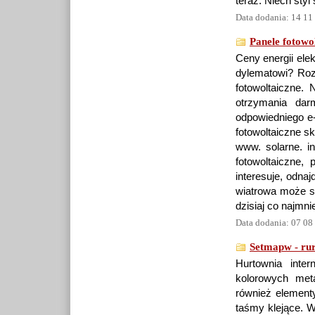
teraz. Niech sty
Data dodania: 14 11
Panele fotowol
Ceny energii ele
dylematowi? Roz
fotowoltaiczne.
otrzymania dar
odpowiedniego e
fotowoltaiczne sk
www. solarne. in
fotowoltaiczne, 
interesuje, odna
wiatrowa może st
dzisiaj co najmni
Data dodania: 07 08
Setmapw - ru
Hurtownia inte
kolorowych meta
również elementy
taśmy klejące. 