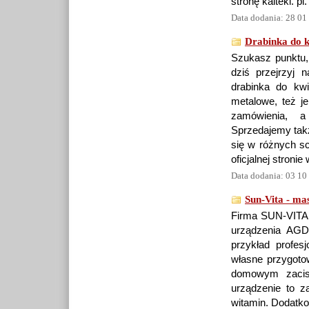
stronę kaiteki. pl.
Data dodania: 28 01
Drabinka do 
Szukasz punktu,
dziś przejrzyj 
drabinka do kwi
metalowe, też j
zamówienia, a
Sprzedajemy takż
się w różnych sc
oficjalnej stronie
Data dodania: 03 10
Sun-Vita - ma
Firma SUN-VITA t
urządzenia AGD 
przykład profesj
własne przygoto
domowym zacis
urządzenie to 
witamin. Dodatko