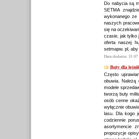
Do nabycia są m
SETMA znajdzie
wykonanego ze s
naszych pracown
się na oczekiwan
czasie, jak tylko
oferta naszej h
setmapw. pl, aby
Data dodania: 31 07
Buty dla leśn
Często uprawia
obuwia. Należą 
modele sprzedaw
tworzą buty mili
osób cenne okażą
wyłącznie obuwia
lasu. Dla kogo 
codziennie poru
asortymencie z
propozycje opis