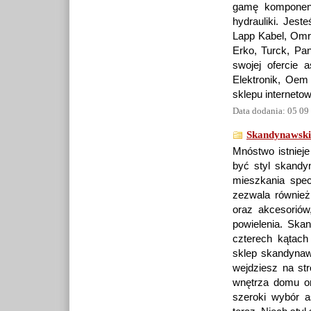
gamę komponent
hydrauliki. Jes
Lapp Kabel, Omro
Erko, Turck, Pa
swojej ofercie 
Elektronik, Oem
sklepu interneto
Data dodania: 05 09
Skandynawski
Mnóstwo istniej
być styl skandy
mieszkania spec
zezwala również
oraz akcesorió
powielenia. Ska
czterech kątach 
sklep skandynaw
wejdziesz na str
wnętrza domu o
szeroki wybór a