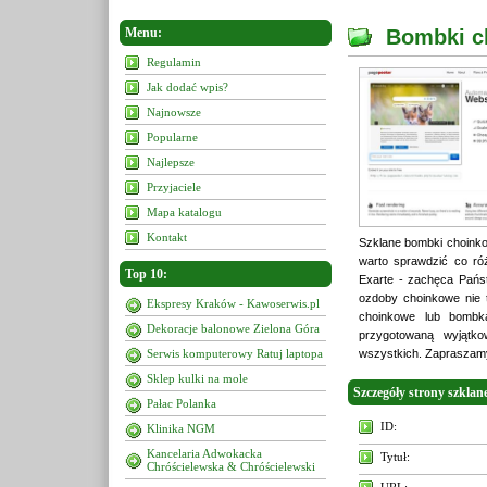
Menu:
Bombki c
Regulamin
Jak dodać wpis?
Najnowsze
Popularne
Najlepsze
Przyjaciele
Mapa katalogu
Kontakt
Szklane bombki choinko
warto sprawdzić co ró
Top 10:
Exarte - zachęca Państ
ozdoby choinkowe nie t
Ekspresy Kraków - Kawoserwis.pl
choinkowe lub bombk
Dekoracje balonowe Zielona Góra
przygotowaną wyjątko
Serwis komputerowy Ratuj laptopa
wszystkich. Zapraszamy 
Sklep kulki na mole
Szczegóły strony szkla
Pałac Polanka
ID:
Klinika NGM
Kancelaria Adwokacka
Tytuł:
Chróścielewska & Chróścielewski