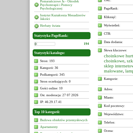
URL:
Pomarańczowe Ja - Ośrodek
Psychoterapii i Pomocy
Psychologicznej
PageRank:
Instytut Kształcenia Menadżerów
Kliknięć:
Jakości
Wyświetleń:
Herbaty świata
CTR:
Statystyka PageRank:
Data dodania:
194
Słowa kluczowe:
Statystyki katalogu:
choinkowe hur
choinkowe
,
sz
Stron: 193
sklep interneto
Kategorii: 36
malowane
,
lam
Podkategorii: 345
Kategorie:
Stron oczekujących: 0
Gości online: 10
Adres:
Ost. moderacja: 27 07 2026
Miasto:
IP: 46.29.17.41
Kod pocztowy:
Top 10 kategorii:
Województwo:
Budowa obiektów przemysłowych
Telefon:
Apartamenty
Ocena: