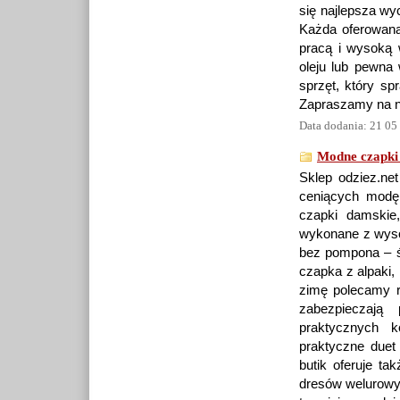
się najlepsza wy
Każda oferowana
pracą i wysoką 
oleju lub pewna
sprzęt, który sp
Zapraszamy na na
Data dodania: 21 05
Modne czapki
Sklep odziez.net
ceniących modę
czapki damskie
wykonane z wysok
bez pompona – św
czapka z alpaki,
zimę polecamy r
zabezpieczają
praktycznych 
praktyczne duet
butik oferuje t
dresów welurowyc