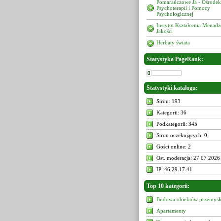
Pomarańczowe Ja - Ośrodek
Psychoterapii i Pomocy
Psychologicznej
Instytut Kształcenia Menad
Jakości
Herbaty świata
Statystyka PageRank:
Statystyki katalogu:
Stron: 193
Kategorii: 36
Podkategorii: 345
Stron oczekujących: 0
Gości online: 2
Ost. moderacja: 27 07 2026
IP: 46.29.17.41
Top 10 kategorii:
Budowa obiektów przemys
Apartamenty