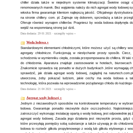
chiller działa także w niejednym systemie klimatyzacji. Świetne osiągi o
renomowanych marek. Bez wątpienia należy do nich agregat wody lodowej s
włoska firma gwarantuje klientom najlepszą jakość. Oficjalnego dystrybutor
na stronie chillery. com. pl. Zajmuje się doborem, sprzedażą a także przeg
Oferuje również wynajem chillerów. Pragniesz by woda lodowa dopłynęła d
wejdź na wspomnianą stronę już dziś.
Data dodania: 29 01 2021 ·
szczegóły wpisu »
Woda lodowa »
Standardowymi elementami chłodniczymi, które możesz użyć są chillery wod
agregaty chłodnicze. Funkcjonują w niesłychanie prosty sposób. Ciecz, 
schodzeniu w wymienniku ciepła, została przepompowana do chillera. W taki
do chłodzenia. Aparatura znajduje zastosowanie w hotelach, biurowcach
Znakomicie sprawdza się ponadto w dużych budynkach ,które wymagają chło
sprawdzić, jak działa agregat wody lodowej, zaglądnij na naturtech.com.pl
utworzona, żeby pokazać ludziom, jakie cechy ma woda lodowa a tak
technologię, która pozwala na wprowadzenie pożądanego chłodu do każdego ob
Data dodania: 21 04 2021 ·
szczegóły wpisu »
Agregat wody lodowej »
Jednym z niezawodnych sposobów na kontrolowanie temperatury w wybran
lodowa. Gwarantuje ponadto niezwykle duże oszczędności. Najistotniejsz
zatroszczyć wykonując instalację opartą o wodę lodową, jest odpowiednie jej źró
agregat wody lodowej. Zasada jego działania jest niezwykle prosta, gdyż 
które przesyłają pomiędzy sobą substancje a także używają je do chłodzen
lodowa to roztwór glikolu propylenowego z wodą lub glikolu etylowego z wod