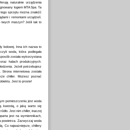
ferują naturalnie urządzenia
ygnowany logiem MTA Spa. Ta
a tego sprzętu można znaleźć
lądami i remontami urządzeń.
o twych maszyn? Jeśli tak to
y lodowej. Inna ich nazwa to
czyli woda, która podlegała
 sposób została wykorzystana
 oraz halach produkcyjnych.
dzenia. Jeżeli potrzebujesz
. Strona internetowa została
że chiller. Możesz poznać
iektu. Jest to proste!
ym pomieszczeniu jest woda
ą kwestią, o jaką warto się
dło. Jest nim chiller, inaczej
oparta jest na wymiennikach,
ia powietrza. Zazwyczaj woda
ą. Co najważniejsze, chillery