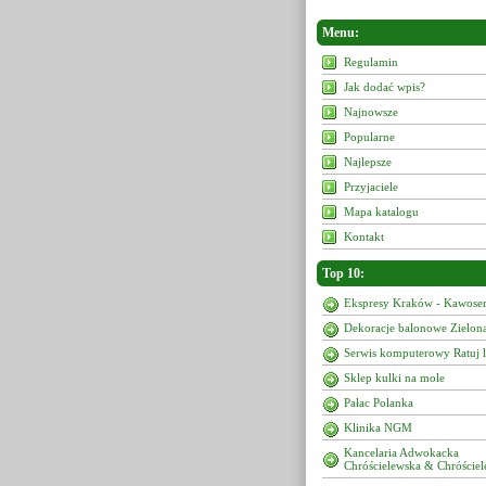
Menu:
Regulamin
Jak dodać wpis?
Najnowsze
Popularne
Najlepsze
Przyjaciele
Mapa katalogu
Kontakt
Top 10:
Ekspresy Kraków - Kawoser
Dekoracje balonowe Zielon
Serwis komputerowy Ratuj 
Sklep kulki na mole
Pałac Polanka
Klinika NGM
Kancelaria Adwokacka
Chróścielewska & Chróściel