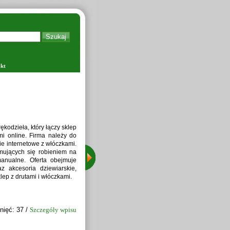
kt
tkus Technologie w Polsce,
 zakresie czyszczenia i
ją się nowoczesne maszyny,
 zbóż, zaprawiarki do nasion
o zbóż, umożliwiając pełne
ę projektowaniu, montażu i
wymagań klientów.
nięć: 42 /
Szczegóły wpisu