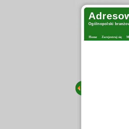
Adresow
Ogólnopolski branżow
Home
Zarejestruj się
M