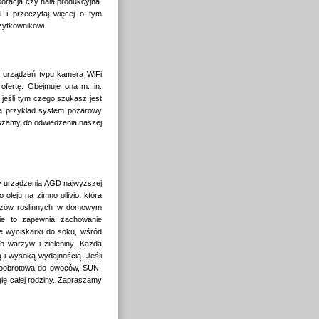
oracja czy hala produkcyjna.
l i przeczytaj więcej o tym
żytkownikowi.
ź urządzeń typu kamera WiFi
 ofertę. Obejmuje ona m. in.
 jeśli tym czego szukasz jest
na przykład system pożarowy
aszamy do odwiedzenia naszej
cy urządzenia AGD najwyższej
 oleju na zimno ollivio, która
zczów roślinnych w domowym
ie to zapewnia zachowanie
 wyciskarki do soku, wśród
ch warzyw i zieleniny. Każda
i wysoką wydajnością. Jeśli
noobrotowa do owoców, SUN-
gię całej rodziny. Zapraszamy