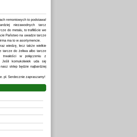
tach remontowych to podstawa!
ardziej niezawodnych tarcz
cze do metalu, to trafiliście we
acie Państwo na uwadze tarcze
firma ma to w asortymencie.
az wiedzę, lecz także wielkie
e tarcze do żeliwa albo tarcze
j trwałości w połączeniu z
. Jeśli komukolwiek uda się
nasz sklep będzie najbardziej
e. pl. Serdecznie zapraszamy!