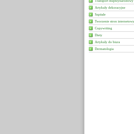
Transport międzynarodowy
Artykuły dekoracyjne
Szpitale
Tworzenie stron internetow
Copywriting
Diety
Artykuły do biura
Dermatologia