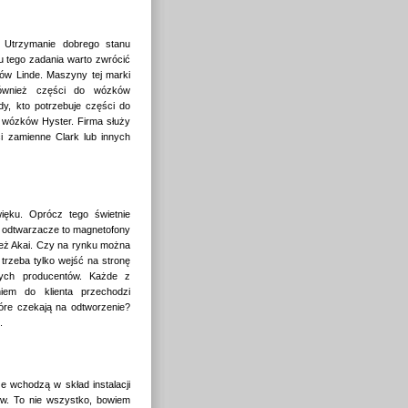
 Utrzymanie dobrego stanu
 tego zadania warto zwrócić
ków Linde. Maszyny tej marki
 również części do wózków
dy, kto potrzebuje części do
 wózków Hyster. Firma służy
 zamienne Clark lub innych
ęku. Oprócz tego świetnie
e odtwarzacze to magnetofony
też Akai. Czy na rynku można
trzeba tylko wejść na stronę
ych producentów. Każde z
iem do klienta przechodzi
re czekają na odtworzenie?
.
że wchodzą w skład instalacji
rów. To nie wszystko, bowiem