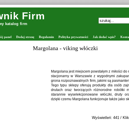
nik Firm
y katalog firm
ój panel
Dodaj stronę
Regulamin
Polityka prywatności
Jak dodać wpis?
Konta
Zaprawiarki do nasion - FORTPOL
Spółka Fortpol to autoryzowany dystrybutor Pe
oferujący pełne wsparcie dla rolnictwa w
magazynowania ziarna. W naszej ofercie znajdu
takie jak kłosownik, wialnia Petkus, suszarnie do
oraz silosy Petkus. Dostarczamy również sita d
wyposażenie ciągów produkcyjnych. Zajmujemy si
serwisie urządzeń, dopasowując rozwiązania do 
Wyświetleń: 364 / Klik