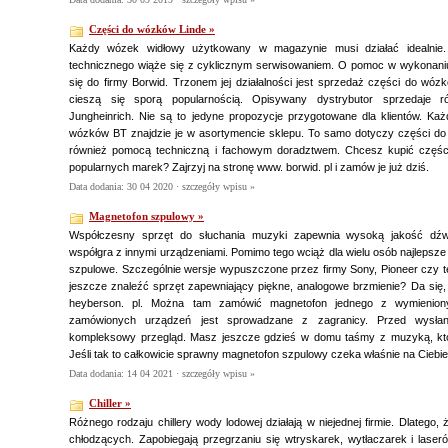
Części do wózków Linde »
Każdy wózek widłowy użytkowany w magazynie musi działać idealnie.
technicznego wiąże się z cyklicznym serwisowaniem. O pomoc w wykonaniu
się do firmy Borwid. Trzonem jej działalności jest sprzedaż części do wóz
cieszą się sporą popularnością. Opisywany dystrybutor sprzedaje
Jungheinrich. Nie są to jedyne propozycje przygotowane dla klientów. Każ
wózków BT znajdzie je w asortymencie sklepu. To samo dotyczy części do
również pomocą techniczną i fachowym doradztwem. Chcesz kupić części
popularnych marek? Zajrzyj na stronę www. borwid. pl i zamów je już dziś.
Data dodania: 30 04 2020 ·
szczegóły wpisu »
Magnetofon szpulowy »
Współczesny sprzęt do słuchania muzyki zapewnia wysoką jakość dźwi
współgra z innymi urządzeniami. Pomimo tego wciąż dla wielu osób najlepsz
szpulowe. Szczególnie wersje wypuszczone przez firmy Sony, Pioneer czy 
jeszcze znaleźć sprzęt zapewniający piękne, analogowe brzmienie? Da się, 
heyberson. pl. Można tam zamówić magnetofon jednego z wymienion
zamówionych urządzeń jest sprowadzane z zagranicy. Przed wysłan
kompleksowy przegląd. Masz jeszcze gdzieś w domu taśmy z muzyką, któ
Jeśli tak to całkowicie sprawny magnetofon szpulowy czeka właśnie na Ciebie
Data dodania: 14 04 2021 ·
szczegóły wpisu »
Chiller »
Różnego rodzaju chillery wody lodowej działają w niejednej firmie. Dlatego, 
chłodzących. Zapobiegają przegrzaniu się wtryskarek, wytłaczarek i lase