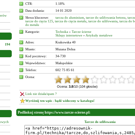
CTR:
1.18%
Data dodania:
14 01 2020
żerów
Słowa kluczowe:
tarcza do aluminium
,
tarcze do szlifowania betonu
,
tarc
tarcze do cięcia 125
,
tarcza do cięcia metalu
,
tarcze do szlifowania
,
tarcza do 
do metalu
Kategorie:
Technika
»
Tarcze ścierne
Sklepy internetowe
»
Artykuły metalowe
Adres:
Krakowska 40
194
Miasto:
Mszana Dolna
Kod pocztowy:
34-730
Województwo:
Małopolskie
Telefon:
602 75 85 61
Ocena:
Ocena:
3.8
/10 (104 głosów)
Link nie działa/spam ?
Wyróżnij ten wpis - bądź widoczny w katalogu!
Podlinkuj stronę https://www.tarcze-scierne.pl:
łowych
Tarcze do szlifowania