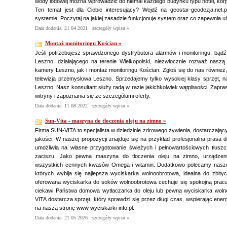
wody lodowej można wprowadzić do niemal każdego budynku typu hotel, korp
Ten temat jest dla Ciebie interesujący? Wejdź na geostar-geodezja.net.p
systemie. Poczytaj na jakiej zasadzie funkcjonuje system oraz co zapewnia u
Data dodania: 21 04 2021 ·
szczegóły wpisu »
Montaż monitoringu Kościan »
Jeśli potrzebujesz sprawdzonego dystrybutora alarmów i monitoringu, bąd
Leszno, działającego na terenie Wielkopolski, niezwłocznie rozważ naszą
kamery Leszno, jak i montaż monitoringu Kościan. Zgłoś się do nas również,
telewizja przemysłowa Leszno. Sprzedajemy tylko wysokiej klasy sprzęt, 
Leszno. Nasz konsultant służy radą w razie jakichkolwiek wątpliwości. Zapr
witryny i zapoznania się ze szczegółami oferty.
Data dodania: 11 08 2022 ·
szczegóły wpisu »
Sun-Vita - maszyna do tłoczenia oleju na zimno »
Firma SUN-VITA to specjalista w dziedzinie zdrowego żywienia, dostarczają
jakości. W naszej propozycji znajduje się na przykład profesjonalna prasa do
umożliwia na własne przygotowanie świeżych i pełnowartościowych tłus
zaciszu. Jako pewna maszyna do tłoczenia oleju na zimno, urządzen
wszystkich cennych kwasów Omega i witamin. Dodatkowo polecamy nasze
których wybija się najlepsza wyciskarka wolnoobrotowa, idealna do zbity
oferowana wyciskarka do soków wolnoobrotowa cechuje się spokojną pracą 
ciekawi Państwa domowa wytłaczarka do oleju lub pewna wyciskarka wol
VITA dostarcza sprzęt, który sprawdzi się przez długi czas, wspierając ener
na naszą stronę www wyciskarki-info.pl.
Data dodania: 21 05 2026 ·
szczegóły wpisu »