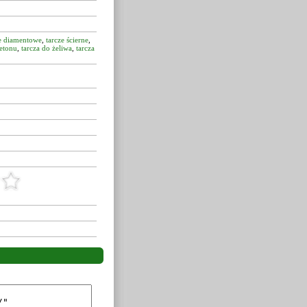
ze diamentowe
,
tarcze ścierne
,
betonu
,
tarcza do żeliwa
,
tarcza