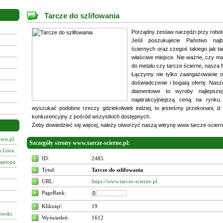
Tarcze do szlifowania
Porządny zestaw narzędzi przy robo
Jeśli poszukujecie Państwo najb
ściernych oraz czegoś takiego jak tar
właściwe miejsce. Nie ważne, czy m
do metalu czy tarcze ścierne, nasza 
Łączymy nie tylko zaangażowanie or
doświadczenie i bogatą ofertę. Nasz
diamentowe to wyroby najlepsze
najatrakcyjniejszą ceną na rynku
wyszukać podobne rzeczy gdziekolwiek indziej, to jesteśmy przekonani, iż 
konkurencyjny z pośród wszystkich dostępnych.
Żeby dowiedzieć się więcej, należy otworzyć naszą witrynę www tarcze-sciern
wis.pl
Szczegóły strony www.tarcze-scierne.pl:
a Góra
ID:
2485
laptopa
Tytuł:
Tarcze do szlifowania
URL:
https://www.tarcze-scierne.pl
PageRank:
Kliknięć:
19
ewski
Wyświetleń:
1612