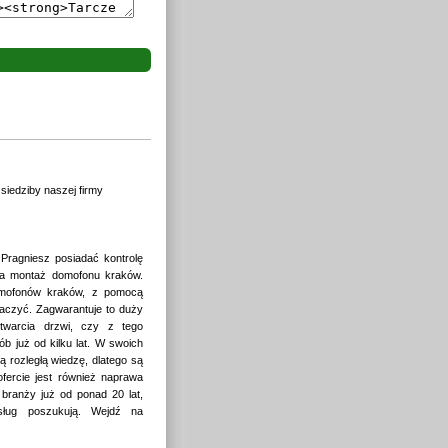
iedziby naszej firmy
Pragniesz posiadać kontrolę
 da montaż domofonu kraków.
omofonów kraków, z pomocą
aczyć. Zagwarantuje to duży
twarcia drzwi, czy z tego
 już od kilku lat. W swoich
 rozległą wiedzę, dlatego są
ofercie jest również naprawa
branży już od ponad 20 lat,
sług poszukują. Wejdź na