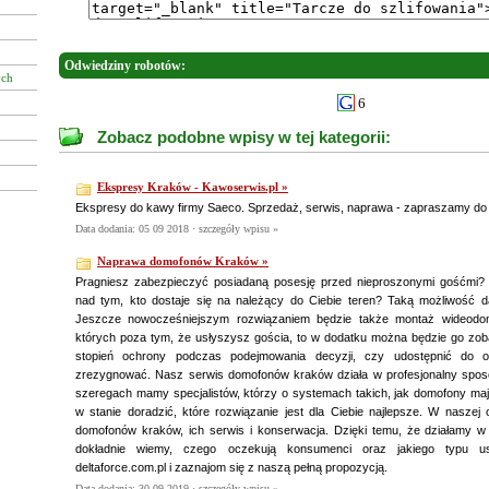
Odwiedziny robotów:
ych
6
Zobacz podobne wpisy w tej kategorii:
Ekspresy Kraków - Kawoserwis.pl »
Ekspresy do kawy firmy Saeco. Sprzedaż, serwis, naprawa - zapraszamy do s
Data dodania: 05 09 2018 ·
szczegóły wpisu »
Naprawa domofonów Kraków »
Pragniesz zabezpieczyć posiadaną posesję przed nieproszonymi gośćmi? 
nad tym, kto dostaje się na należący do Ciebie teren? Taką możliwość
Jeszcze nowocześniejszym rozwiązaniem będzie także montaż wideod
których poza tym, że usłyszysz gościa, to w dodatku można będzie go zob
stopień ochrony podczas podejmowania decyzji, czy udostępnić do o
zrezygnować. Nasz serwis domofonów kraków działa w profesjonalny sposób
szeregach mamy specjalistów, którzy o systemach takich, jak domofony mają
w stanie doradzić, które rozwiązanie jest dla Ciebie najlepsze. W naszej 
domofonów kraków, ich serwis i konserwacja. Dzięki temu, że działamy w 
dokładnie wiemy, czego oczekują konsumenci oraz jakiego typu u
deltaforce.com.pl i zaznajom się z naszą pełną propozycją.
Data dodania: 30 09 2019 ·
szczegóły wpisu »