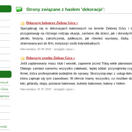
Strony związane z hasłem 'dekoracje':
Dekoracje balonowe Zielona Góra »
Specjalizuję się w dekoracjach balonowych na terenie Zielonej Góry i 
przygotowuję na różnego rodzaju okazje, zarówno dla dzieci, jak i dorosłyc
pikniki, festyny, zakończenia, jubileusze, jak również wystawy, śluby, 
skierowana jest do firm, instytucji i osób indywidualnych.
Data dodania: 05 09 2018 ·
szczegóły wpisu »
Dekoracje weselne Zielona Góra »
Jeśli zaplanowany masz ślub i wesele, zapewne przed Tobą wiele planowania
Dlatego zamiast samemu wszystko załatwiać, lepiej oddać przynajmniej cz
firmie, która profesjonalnie podejdzie do sprawy. Skorzystaj więc z usługi dek
która zajmuje się tym zawodowo. W ofercie mamy wszystko, co możliwe do 
wis.pl
łuki, girlandy, słupy, postacie balonowe, bukiety balonowe, balony z helem.
a Góra
Data dodania: 01 07 2019 ·
szczegóły wpisu »
laptopa
ewski