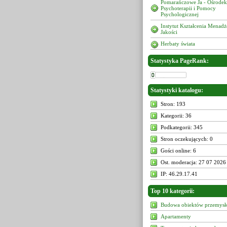
Pomarańczowe Ja - Ośrodek
Psychoterapii i Pomocy
Psychologicznej
Instytut Kształcenia Menad
Jakości
Herbaty świata
Statystyka PageRank:
Statystyki katalogu:
Stron: 193
Kategorii: 36
Podkategorii: 345
Stron oczekujących: 0
Gości online: 6
Ost. moderacja: 27 07 2026
IP: 46.29.17.41
Top 10 kategorii:
Budowa obiektów przemys
Apartamenty