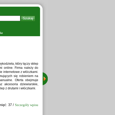
kt
Zapraw
kodzieła, który łączy sklep
i online. Firma należy do
ie internetowe z włóczkami.
jmujących się robieniem na
manualne. Oferta obejmuje
z akcesoria dziewiarskie,
lep z drutami i włóczkami.
nięć: 37 /
Szczegóły wpisu