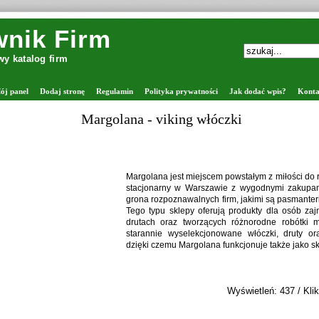
nik Firm
y katalog firm
ój panel
Dodaj stronę
Regulamin
Polityka prywatności
Jak dodać wpis?
Konta
Margolana - viking włóczki
Margolana jest miejscem powstałym z miłości do rę
stacjonarny w Warszawie z wygodnymi zakupam
grona rozpoznawalnych firm, jakimi są pasmanter
Tego typu sklepy oferują produkty dla osób za
drutach oraz tworzących różnorodne robótki 
starannie wyselekcjonowane włóczki, druty ora
dzięki czemu Margolana funkcjonuje także jako sk
Wyświetleń: 437 / Klik