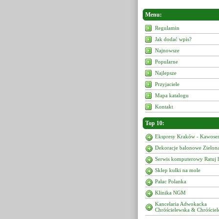
Menu:
Regulamin
Jak dodać wpis?
Najnowsze
Popularne
Najlepsze
Przyjaciele
Mapa katalogu
Kontakt
Top 10:
Ekspresy Kraków - Kawoser
Dekoracje balonowe Zielon
Serwis komputerowy Ratuj 
Sklep kulki na mole
Pałac Polanka
Klinika NGM
Kancelaria Adwokacka
Chróścielewska & Chróściel