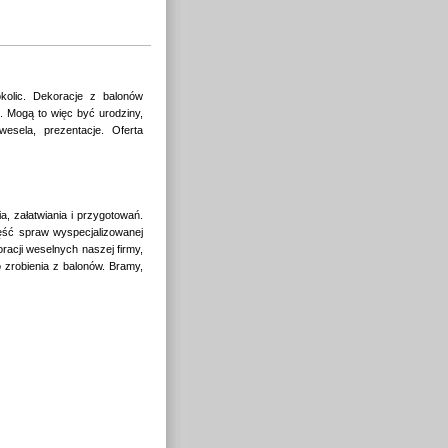
okolic. Dekoracje z balonów
h. Mogą to więc być urodziny,
wesela, prezentacje. Oferta
, załatwiania i przygotowań.
ęść spraw wyspecjalizowanej
oracji weselnych naszej firmy,
zrobienia z balonów. Bramy,