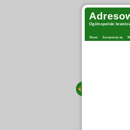
Adresow
Ogólnopolski branżow
Home
Zarejestruj się
M