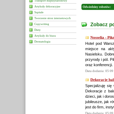
Transport międzynarodowy
Artykuły dekoracyjne
Odwiedziny robotów:
Szpitale
Tworzenie stron internetowych
Zobacz po
Copywriting
Diety
Artykuły do biura
Nosselia - Pik
Dermatologia
Hotel pod Warsz
miejsce na akt
Nasielsku. Dobr
przyrody i pól. 
oraz konferencji.
Data dodania: 05 09
Dekoracje ba
Specjalizuję się
Dekoracje z bal
dzieci, jak i dor
jubileusze, jak 
jest do firm, inst
Data dodania: 05 09