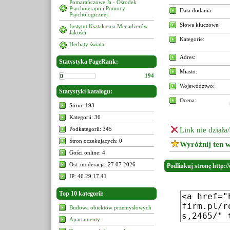
Pomarańczowe Ja - Ośrodek
Psychoterapii i Pomocy
Data dodania:
Psychologicznej
Słowa kluczowe:
Instytut Kształcenia Menadżerów
Jakości
Kategorie:
Herbaty świata
Adres:
Statystyka PageRank:
Miasto:
194
Województwo:
Statystyki katalogu:
Ocena:
Stron: 193
Kategorii: 36
Podkategorii: 345
Link nie działa
Stron oczekujących: 0
Wyróżnij ten w
Gości online: 4
Ost. moderacja: 27 07 2026
Podlinkuj stronę http:/
IP: 46.29.17.41
Top 10 kategorii:
Budowa obiektów przemysłowych
Apartamenty