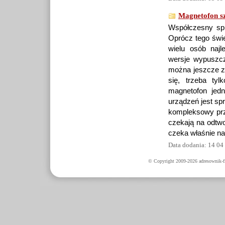
Magnetofon s
Współczesny spr
Oprócz tego świe
wielu osób naj
wersje wypuszcz
można jeszcze z
się, trzeba ty
magnetofon jed
urządzeń jest sp
kompleksowy prz
czekają na odtwo
czeka właśnie na
Data dodania: 14 04
© Copyright 2009-2026 adresownik-fi