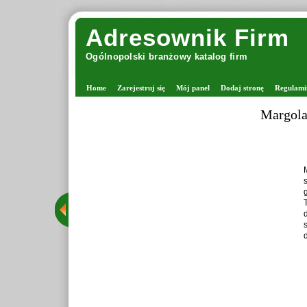
Adresownik Firm
Ogólnopolski branżowy katalog firm
Home
Zarejestruj się
Mój panel
Dodaj stronę
Regulami
Margolana - viking
Margolana jest mi
stacjonarny w W
grona rozpoznawal
Tego typu sklepy
drutach oraz tw
starannie wysele
dzięki czemu Marg