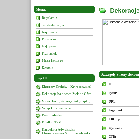
Menu:
Dekoracje
Regulamin
Jak dodać wpis?
Najnowsze
Popularne
Najlepsze
Przyjaciele
Mapa katalogu
Kontakt
Szczegóły strony dekora
Top 10:
ID:
Ekspresy Kraków - Kawoserwis.pl
Tytuł:
Dekoracje balonowe Zielona Góra
Serwis komputerowy Ratuj laptopa
URL:
Sklep kulki na mole
PageRank:
Pałac Polanka
Kliknięć:
Klinika NGM
Wyświetleń:
Kancelaria Adwokacka
Chróścielewska & Chróścielewski
CTR: