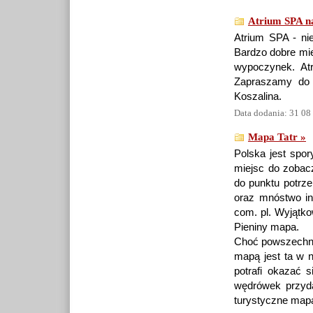
Atrium SPA n
Atrium SPA - ni
Bardzo dobre mi
wypoczynek. At
Zapraszamy do 
Koszalina.
Data dodania: 31 08
Mapa Tatr »
Polska jest spo
miejsc do zobacz
do punktu potrz
oraz mnóstwo in
com. pl. Wyjątk
Pieniny mapa.
Choć powszechny
mapą jest ta w n
potrafi okazać 
wędrówek przyd
turystyczne mapa