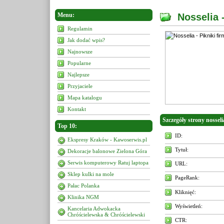
Menu:
Nosselia 
Regulamin
Jak dodać wpis?
Najnowsze
Popularne
Najlepsze
Przyjaciele
Mapa katalogu
Kontakt
Szczegóły strony nosseli
Top 10:
ID:
Ekspresy Kraków - Kawoserwis.pl
Tytuł:
Dekoracje balonowe Zielona Góra
Serwis komputerowy Ratuj laptopa
URL:
Sklep kulki na mole
PageRank:
Pałac Polanka
Kliknięć:
Klinika NGM
Wyświetleń:
Kancelaria Adwokacka
Chróścielewska & Chróścielewski
CTR: