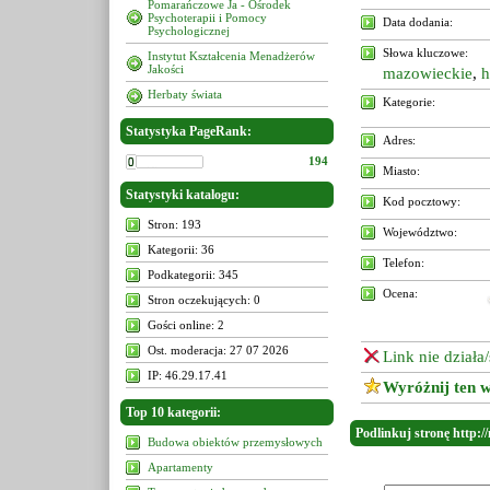
Pomarańczowe Ja - Ośrodek
Psychoterapii i Pomocy
Data dodania:
Psychologicznej
Słowa kluczowe:
Instytut Kształcenia Menadżerów
Jakości
mazowieckie
,
h
Herbaty świata
Kategorie:
Statystyka PageRank:
Adres:
194
Miasto:
Statystyki katalogu:
Kod pocztowy:
Stron: 193
Województwo:
Kategorii: 36
Telefon:
Podkategorii: 345
Ocena:
Stron oczekujących: 0
Gości online: 2
Ost. moderacja: 27 07 2026
Link nie działa
IP: 46.29.17.41
Wyróżnij ten w
Top 10 kategorii:
Podlinkuj stronę http://
Budowa obiektów przemysłowych
Apartamenty