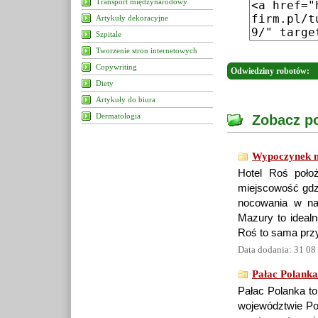
Transport międzynarodowy
Artykuły dekoracyjne
Szpitale
Tworzenie stron internetowych
Copywriting
Odwiedziny robotów:
Diety
Artykuły do biura
Dermatologia
Zobacz po
Wypoczynek n
Hotel Roś poło
miejscowość gdzi
nocowania w nas
Mazury to idealn
Roś to sama przy
Data dodania: 31 08
Pałac Polanka
Pałac Polanka to
województwie Pod