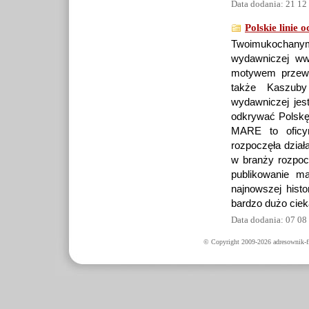
Data dodania: 21 12
Polskie linie 
Twoimukochanym 
wydawniczej www
motywem przewod
także Kaszuby
wydawniczej je
odkrywać Polskę,
MARE to oficyn
rozpoczęła dział
w branży rozpocz
publikowanie m
najnowszej histo
bardzo dużo ciek
Data dodania: 07 08
© Copyright 2009-2026 adresownik-fi