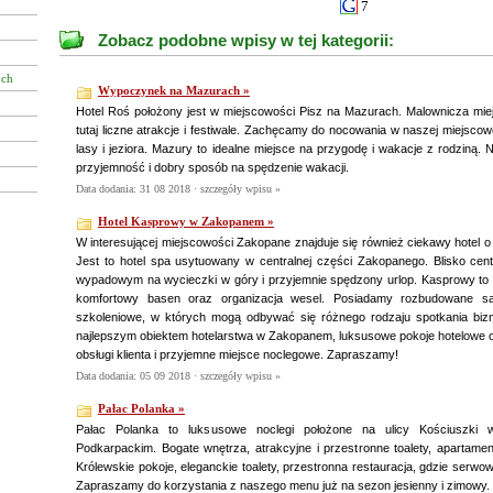
7
Zobacz podobne wpisy w tej kategorii:
ych
Wypoczynek na Mazurach »
Hotel Roś położony jest w miejscowości Pisz na Mazurach. Malownicza mie
tutaj liczne atrakcje i festiwale. Zachęcamy do nocowania w naszej miejscow
lasy i jeziora. Mazury to idealne miejsce na przygodę i wakacje z rodziną.
przyjemność i dobry sposób na spędzenie wakacji.
Data dodania: 31 08 2018 ·
szczegóły wpisu »
Hotel Kasprowy w Zakopanem »
W interesującej miejscowości Zakopane znajduje się również ciekawy hotel
Jest to hotel spa usytuowany w centralnej części Zakopanego. Blisko cen
wypadowym na wycieczki w góry i przyjemnie spędzony urlop. Kasprowy to ni
komfortowy basen oraz organizacja wesel. Posiadamy rozbudowane sal
szkoleniowe, w których mogą odbywać się różnego rodzaju spotkania biz
najlepszym obiektem hotelarstwa w Zakopanem, luksusowe pokoje hotelowe o
obsługi klienta i przyjemne miejsce noclegowe. Zapraszamy!
Data dodania: 05 09 2018 ·
szczegóły wpisu »
Pałac Polanka »
Pałac Polanka to luksusowe noclegi położone na ulicy Kościuszki
Podkarpackim. Bogate wnętrza, atrakcyjne i przestronne toalety, apartamen
Królewskie pokoje, eleganckie toalety, przestronna restauracja, gdzie serwo
Zapraszamy do korzystania z naszego menu już na sezon jesienny i zimowy.