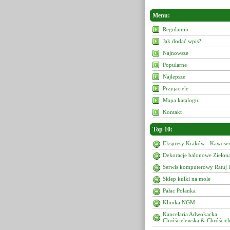
Menu:
Regulamin
Jak dodać wpis?
Najnowsze
Popularne
Najlepsze
Przyjaciele
Mapa katalogu
Kontakt
Top 10:
Ekspresy Kraków - Kawoser
Dekoracje balonowe Zielon
Serwis komputerowy Ratuj 
Sklep kulki na mole
Pałac Polanka
Klinika NGM
Kancelaria Adwokacka
Chróścielewska & Chróściel