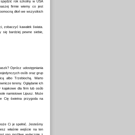
 spędzić rok szkolny w USA
aszej firmie wiemy co jest
y pomocną dłoń we wszystkich
ci, zobaczyć kawałek świata.
 się bardziej pewne siebie,
aszk? Oprócz udostępniania
a pojedynczych osób oraz grup
icą albo Trzebiochą. Warto
wnicze tereny. Oglądanie ich
 kajakowe dla firm lub osób
 pole namiotowe Lipusz. Może
uje Cię świetna przygoda na
może Ci je spełnić. Jesteśmy
esz właśnie wejście na ten
jest ono możliwe wyłącznie z