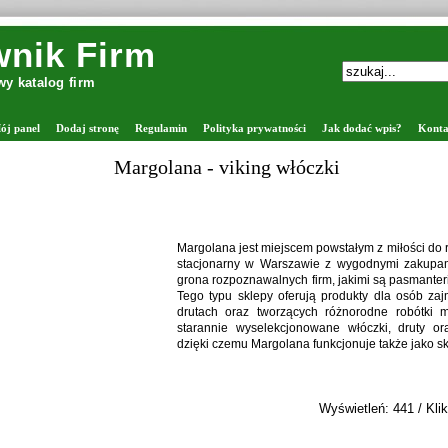
nik Firm
y katalog firm
ój panel
Dodaj stronę
Regulamin
Polityka prywatności
Jak dodać wpis?
Konta
ng włóczki
t miejscem powstałym z miłości do rękodzieła, który łączy sklep
w Warszawie z wygodnymi zakupami online. Firma należy do
awalnych firm, jakimi są pasmanterie internetowe z włóczkami.
lepy oferują produkty dla osób zajmujących się robieniem na
 tworzących różnorodne robótki manualne. Oferta obejmuje
selekcjonowane włóczki, druty oraz akcesoria dziewiarskie,
Margolana funkcjonuje także jako sklep z drutami i włóczkami.
Wyświetleń: 441 / Kliknięć: 38 /
Szczegóły wpisu