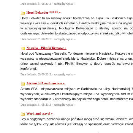
Data dodania: 31 08 2018 ·
szczegóły wpisu »
Hotel Belweder ***** »
Hotel Belwder to luksusowy obiekt hotelarstwa na śląsku w Beskidach ślą
wakacje i wczasy w górskich klimatach. Bardzo atrakcyjna miejsce na wypo
w atrakcyjnej lokalizacji. Noclegi w Belwederze to idealny sposób na 
codziennego. Belweder to skuteczność w odpoczynku i relaksie, tylko w hote
Data dodania: 31 08 2018 ·
szczegóły wpisu »
Nosselia - Pikniki firmowe »
Hotel pod Warszawą - Nosselia. To idealne miejsce w Nasielsku. Korzystne 
wczasów w niepowtarzalnej siedzibie w Nasielsku. Dobre miejsce na urlop
urlop wśród przyrody i pól. Pikniki firmowe to dobry sposób na stwor
konferencji.
Data dodania: 05 09 2018 ·
szczegóły wpisu »
Atrium SPA nad morzem »
Atrium SPA - niepowtarzalne miejsce w Sarbinowie na ulicy Nadmorskiej 
wypoczynek, w ciekawym i interesującym miejscu na wypoczynek. Atrium SP
wysokim standardzie. Zapraszamy do najciekawszego hotelu nad morzem Bałt
Data dodania: 31 08 2018 ·
szczegóły wpisu »
Work and travel »
Sny o dogłębnym poznaniu innego państwa mogą stać się twoim udziałem: wor
które nie tylko uczy, ale również jest okazją na spełnianie oraz niedrogie zwi