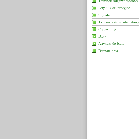
Transport międzynarodowy
Artykuły dekoracyjne
Szpitale
Tworzenie stron internetow
Copywriting
Diety
Artykuły do biura
Dermatologia