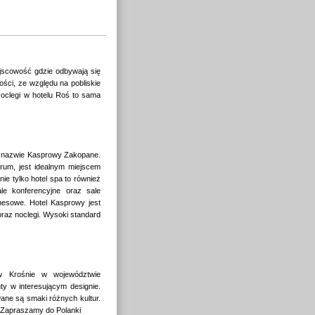
jscowość gdzie odbywają się
ości, ze względu na pobliskie
 Noclegi w hotelu Roś to sama
 o nazwie Kasprowy Zakopane.
trum, jest idealnym miejscem
e tylko hotel spa to również
e konferencyjne oraz sale
nesowe. Hotel Kasprowy jest
raz noclegi. Wysoki standard
 w Krośnie w województwie
ty w interesującym designie.
wane są smaki różnych kultur.
 Zapraszamy do Polanki