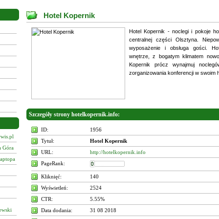
Hotel Kopernik
Hotel Kopernik - noclegi i pokoje h
centralnej części Olsztyna. Niepo
wyposażenie i obsługa gości. Ho
wnętrze, z bogatym klimatem nowo
Kopernik prócz wynajmuj noclegó
zorganizowania konferencji w swoim h
Szczegóły strony hotelkopernik.info:
ID:
1956
wis.pl
Tytuł:
Hotel Kopernik
a Góra
URL:
http://hotelkopernik.info
laptopa
PageRank:
Kliknięć:
140
Wyświetleń:
2524
CTR:
5.55%
ewski
Data dodania:
31 08 2018