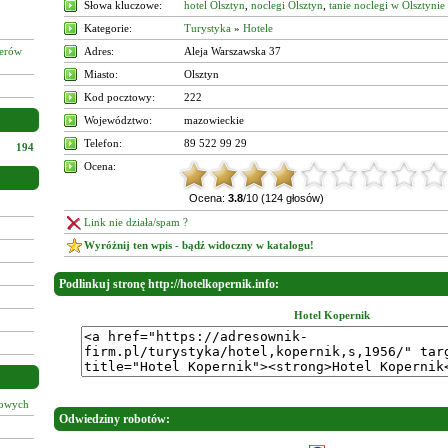
Słowa kluczowe:
hotel Olsztyn
,
noclegi Olsztyn
,
tanie noclegi w Olsztynie
Kategorie:
Turystyka
»
Hotele
żerów
Adres:
Aleja Warszawska 37
Miasto:
Olsztyn
Kod pocztowy:
222
Województwo:
mazowieckie
Telefon:
89 522 99 29
194
Ocena:
Ocena:
3.8
/10 (124 głosów)
Link nie działa/spam ?
Wyróżnij ten wpis - bądź widoczny w katalogu!
Podlinkuj stronę http://hotelkopernik.info:
Hotel Kopernik
łowych
Odwiedziny robotów: