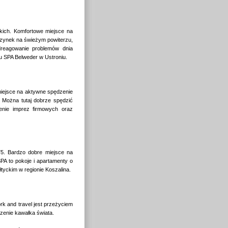
skich. Komfortowe miejsce na
czynek na świeżym powiterzu,
odreagowanie problemów dnia
lu SPA Belweder w Ustroniu.
miejsce na aktywne spędzenie
. Można tutaj dobrze spędzić
zenie imprez firmowych oraz
75. Bardzo dobre miejsce na
A to pokoje i apartamenty o
yckim w regionie Koszalina.
k and travel jest przeżyciem
edzenie kawałka świata.