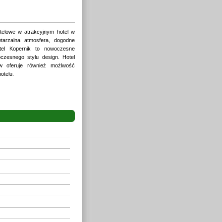
otelowe w atrakcyjnym hotel w
wtarzalna atmosfera, dogodne
tel Kopernik to nowoczesne
czesnego stylu design. Hotel
w oferuje również możlwość
otelu.