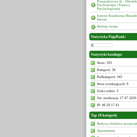
Pomarańczowe Ja - Ośrodek
Psychoterapii i Pomocy
Psychologicznej
Instytut Kształcenia Menad
Jakości
Herbaty świata
Statystyka PageRank:
Statystyki katalogu:
Stron: 193
Kategorii: 36
Podkategorii: 345
Stron oczekujących: 0
Gości online: 3
Ost. moderacja: 27 07 2026
IP: 46.29.17.41
Top 10 kategorii:
Budowa obiektów przemys
Apartamenty