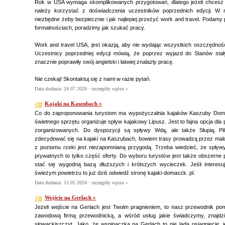
Rok w USA wymaga skomplikowanych przygotowań, dlatego jeżeli chcesz
należy korzystać z doświadczenia uczestników poprzednich edycji. W n
niezbędne żeby bezpiecznie i jak najlepiej przeżyć work and travel. Podam
formalnościach, poradzimy jak szukać pracy.
Work and travel USA, jest okazją, aby nie wydając wszystkich oszczędnoś
Uczestnicy poprzedniej edycji mówią, że poprzez wyjazd do Stanów stały
znacznie poprawiły swój angielski i łatwiej znalazły pracę.
Nie czekaj! Skontaktuj się z nami w razie pytań.
Data dodania: 24 07 2020 ·
szczegóły wpisu »
Kajaki na Kaszubach »
Co do zaproponowania turystom ma wypożyczalnia kajaków Kaszuby Dom
świetnego sprzętu organizuje spływ kajakowy Lipusz. Jest to fajna opcja dl
zorganizowanych. Do dyspozycji są spływy Wdą, ale także Słupią, Pil
zdecydować się na kajaki na Kaszubach, bowiem trasy prowadzą przez malo
z poziomu rzeki jest niezapomnianą przygodą. Trzeba wiedzieć, że spływy
prywatnych to tylko część oferty. Do wyboru turystów jest także obszerne
stać się wygodną bazą dłuższych i krótszych wycieczek. Jeśli interes
świeżym powietrzu to już dziś odwiedź stronę kajaki-domaszk. pl.
Data dodania: 15 01 2024 ·
szczegóły wpisu »
Wejście na Gerlach »
Jeżeli wejście na Gerlach jest Twoim pragnieniem, to nasz przewodnik po
zawodową firmą przewodnicką, a wśród usług jakie świadczymy, znajdzi
słowackiszczyt. Jako, że wspinaczka na Gerlach to nie lada osiągnięcie, 