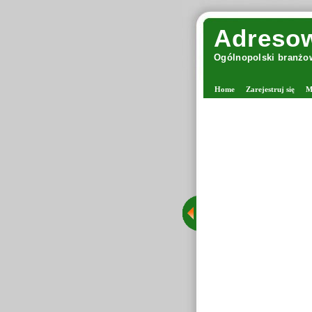
Adresow
Ogólnopolski branżow
Home
Zarejestruj się
M
Margolana - viki
Margolana jes
stacjonarny 
grona rozpozn
Tego typu sk
drutach oraz
starannie wy
dzięki czemu 