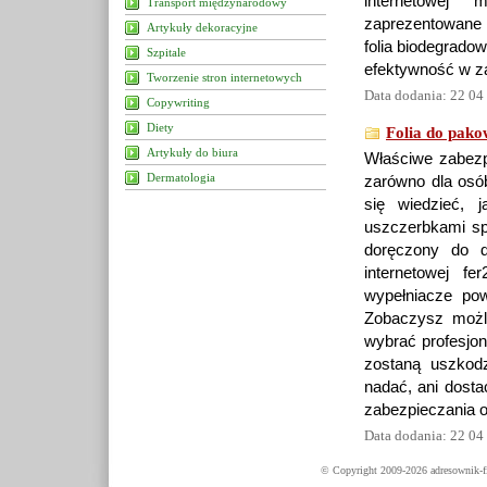
internetowej 
Transport międzynarodowy
zaprezentowane 
Artykuły dekoracyjne
folia biodegrado
Szpitale
efektywność w z
Tworzenie stron internetowych
Data dodania: 22 04
Copywriting
Diety
Folia do pako
Artykuły do biura
Właściwe zabezpi
Dermatologia
zarówno dla osób
się wiedzieć, 
uszczerbkami sp
doręczony do d
internetowej f
wypełniacze pow
Zobaczysz możliw
wybrać profesjon
zostaną uszkodz
nadać, ani dosta
zabezpieczania o
Data dodania: 22 04
© Copyright 2009-2026 adresownik-fi