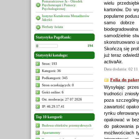
Pomarańczowe Ja - Ośrodek
wielu przedsię
Psychoterapii i Pomocy
Psychologicznej
kartonów. Do wy
popularne podusz
Instytut Kształcenia Menadżerów
Jakości
samo dobrze m
Herbaty świata
biodegradowalna
samodzielnie st
Statystyka PageRank:
skonstruowano ur
194
Skończą się pro
już teraz odwiedź
Statystyki katalogu:
activaAir.
Stron: 193
Data dodania: 02 11
Kategorii: 36
Podkategorii: 345
Folia do pako
Stron oczekujących: 0
Wysyłając przes
Gości online: 6
trudności zniosł
Ost. moderacja: 27 07 2026
poza szczególny
zawartość opako
IP: 46.29.17.41
rynku oferowanyc
Top 10 kategorii:
opakować w bezp
Budowa obiektów przemysłowych
do pakowania p
możliwościach t
Apartamenty