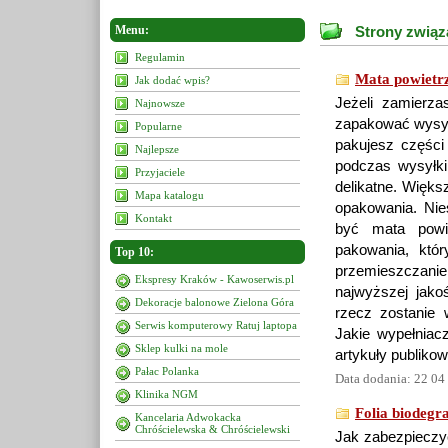
Menu:
Strony związ
Regulamin
Mata powietr
Jak dodać wpis?
Jeżeli zamierz
Najnowsze
zapakować wysył
Popularne
pakujesz części 
Najlepsze
podczas wysyłki
Przyjaciele
delikatne. Więks
Mapa katalogu
opakowania. Nie
Kontakt
być mata powie
pakowania, któ
Top 10:
przemieszczani
Ekspresy Kraków - Kawoserwis.pl
najwyższej jako
Dekoracje balonowe Zielona Góra
rzecz zostanie
Serwis komputerowy Ratuj laptopa
Jakie wypełniac
Sklep kulki na mole
artykuły publikow
Pałac Polanka
Data dodania: 22 04
Klinika NGM
Folia biodegr
Kancelaria Adwokacka
Chróścielewska & Chróścielewski
Jak zabezpieczy