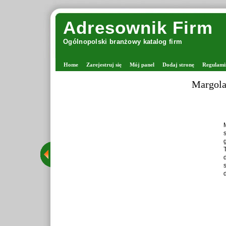
Adresownik Firm
Ogólnopolski branżowy katalog firm
Home
Zarejestruj się
Mój panel
Dodaj stronę
Regulami
Margolana 
Marg
sta
gron
Tego
dru
star
dzię