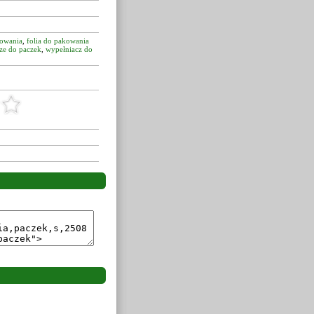
kowania
,
folia do pakowania
ze do paczek
,
wypełniacz do