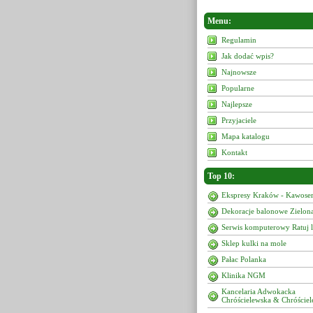
Menu:
Regulamin
Jak dodać wpis?
Najnowsze
Popularne
Najlepsze
Przyjaciele
Mapa katalogu
Kontakt
Top 10:
Ekspresy Kraków - Kawoser
Dekoracje balonowe Zielon
Serwis komputerowy Ratuj 
Sklep kulki na mole
Pałac Polanka
Klinika NGM
Kancelaria Adwokacka
Chróścielewska & Chróściel