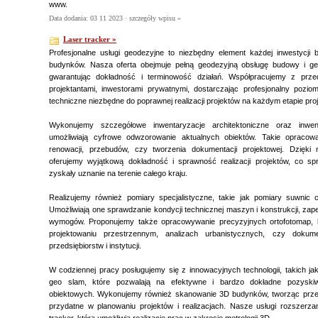
www.
Data dodania: 03 11 2023 ·
szczegóły wpisu »
Laser tracker »
Profesjonalne usługi geodezyjne to niezbędny element każdej inwestycji
budynków. Nasza oferta obejmuje pełną geodezyjną obsługę budowy i geo
gwarantując dokładność i terminowość działań. Współpracujemy z przed
projektantami, inwestorami prywatnymi, dostarczając profesjonalny pozi
techniczne niezbędne do poprawnej realizacji projektów na każdym etapie proj
Wykonujemy szczegółowe inwentaryzacje architektoniczne oraz inwen
umożliwiają cyfrowe odwzorowanie aktualnych obiektów. Takie opraco
renowacji, przebudów, czy tworzenia dokumentacji projektowej. Dzięk
oferujemy wyjątkową dokładność i sprawność realizacji projektów, co sp
zyskały uznanie na terenie całego kraju.
Realizujemy również pomiary specjalistyczne, takie jak pomiary suwnic
Umożliwiają one sprawdzanie kondycji technicznej maszyn i konstrukcji, zap
wymogów. Proponujemy także opracowywanie precyzyjnych ortofotomap,
projektowaniu przestrzennym, analizach urbanistycznych, czy dokume
przedsiębiorstw i instytucji.
W codziennej pracy posługujemy się z innowacyjnych technologii, takich jak
geo slam, które pozwalają na efektywne i bardzo dokładne pozyski
obiektowych. Wykonujemy również skanowanie 3D budynków, tworząc przes
przydatne w planowaniu projektów i realizacjach. Nasze usługi rozszerz