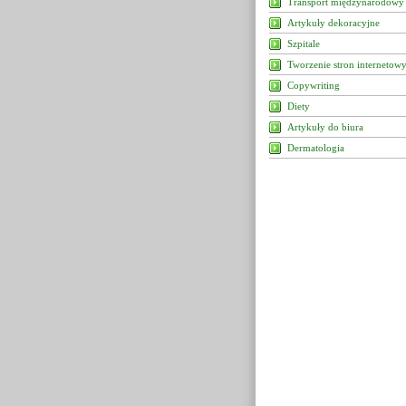
Transport międzynarodowy
Artykuły dekoracyjne
Szpitale
Tworzenie stron internetow
Copywriting
Diety
Artykuły do biura
Dermatologia