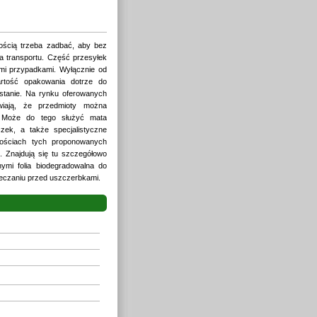
ością trzeba zadbać, aby bez
a transportu. Część przesyłek
mi przypadkami. Wyłącznie od
artość opakowania dotrze do
stanie. Na rynku oferowanych
awiają, że przedmioty można
 Może do tego służyć mata
zek, a także specjalistyczne
ościach tych proponowanych
. Znajdują się tu szczegółowo
ymi folia biodegradowalna do
ieczaniu przed uszczerbkami.