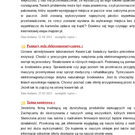
Większość z nas ma przeświadczenie, że wystarczą do tego foliowe opakowan
rozwiązania Twoich problemów może być mata powietrzna, czyli przeznaczo
pakowania, który wypełni występujące miejsca w paczce oraz zatrzyma prz
w paczce. Jeśli zostaną wykorzystane najwyższej jakości wypełni
przeświadczenie, że rzecz zostanie wysłana do wybranego miejsca bez 
wypełniacze do kartonów opłaca się kupić? Dowiesz się tego czytając arty
internetowej ewpa-majster.pl.
Data dodania: 22 04 2021 ·
szczegóły wpisu »
Pomiary pola elektromagnetycznego »
Uznane akredytowane laboratorium Kwant-Lab świadczy bardzo potrzebne u
instytucji. Chodzi o precyzyjne pomiary natężenia pola elektromagnetyczne
wersje tej procedury. Realizowane w różnych miejscach. Podstawą są pomia
w środowisku pracy. Sprawdzanie czy jego poziom nie przekracza przyjęt
maszyny przemysłowe oraz sprzęt medyczny i rehabilitacyjny. Tymczasem w
elektromagnetycznego dotyka naturalnego środowiska. Jest to chociażby 
liniach wysokiego napięcia. Chcesz poznać cała ofertę przygotowaną przez t
Jeżeli tak to zajrzyj na stronę kwant-lab. pl.
Data dodania: 23 03 2022 ·
szczegóły wpisu »
Taśma papierowa »
Jesteśmy firmą trudniącą się dystrybucją produktów wpisujących się 
Zachęcamy do skorzystania z naszych usług wszystkich, których inter
Stworzona przez nas taśma z nadrukiem firmowym tworzyć będzie interesu
działalność. Przekonaj się, jak efektownie wyglądają się nasze taśmy z nad
jest też duża wytrzymałość. Do kupienia w naszym sklepie jest także t
informacje odnośnie oferty dostępne są na naszej stronie www.