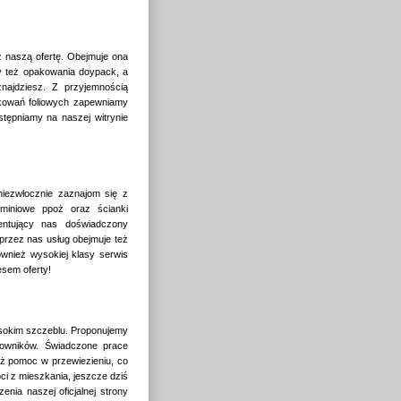
 naszą ofertę. Obejmuje ona
my też opakowania doypack, a
znajdziesz. Z przyjemnością
kowań foliowych zapewniamy
tępniamy na naszej witrynie
niezwłocznie zaznajom się z
miniowe ppoż oraz ścianki
entujący nas doświadczony
przez nas usług obejmuje też
wnież wysokiej klasy serwis
sem oferty!
sokim szczeblu. Proponujemy
cowników. Świadczone prace
eż pomoc w przewiezieniu, co
ci z mieszkania, jeszcze dziś
ia naszej oficjalnej strony