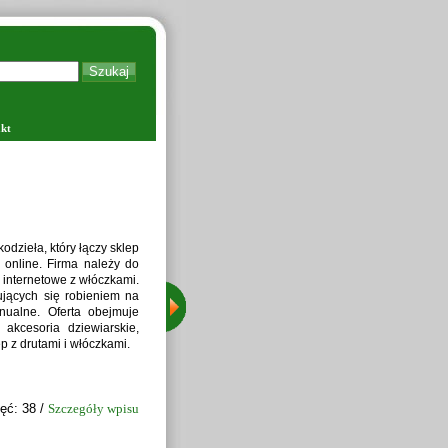
kt
tkus Technologie w Polsce,
 zakresie czyszczenia i
ją się nowoczesne maszyny,
 zbóż, zaprawiarki do nasion
o zbóż, umożliwiając pełne
ę projektowaniu, montażu i
wymagań klientów.
nięć: 42 /
Szczegóły wpisu