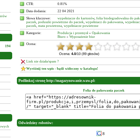
CTR:
0.81%
Data dodania:
22 04 2021
żerów
Słowa kluczowe:
wypełniacze do kartonów
,
folia biodegradowalna do pa
paczek
,
poduszki powietrzne do paczek
,
wypełniacz do pakowania
,
wypełniac
paczek
,
mata powietrzna
,
wypełniacze powietrzne
Kategorie:
Produkcja i przemysł
»
Opakowania
Biuro
»
Wyposażenie biur
Ocena:
194
Ocena:
4.0
/10 (89 głosów)
Link nie działa/spam ?
Wyróżnij ten wpis - bądź widoczny w katalogu!
Podlinkuj stronę http://magazynowanie.waw.pl:
Folia do pakowania paczek
Odwiedziny robotów:
łowych
8