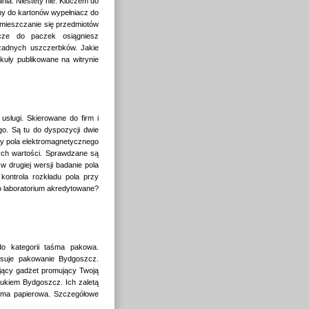
ia. Niestety nie. Kluczem do
ny do kartonów wypełniacz do
emieszczanie się przedmiotów
acze do paczek osiągniesz
żadnych uszczerbków. Jakie
kuły publikowane na witrynie
sługi. Skierowane do firm i
go. Są tu do dyspozycji dwie
ry pola elektromagnetycznego
ych wartości. Sprawdzane są
 drugiej wersji badanie pola
kontrola rozkładu pola przy
o laboratorium akredytowane?
do kategorii taśma pakowa.
esuje pakowanie Bydgoszcz.
jący gadżet promujący Twoją
rukiem Bydgoszcz. Ich zaletą
aśma papierowa. Szczegółowe