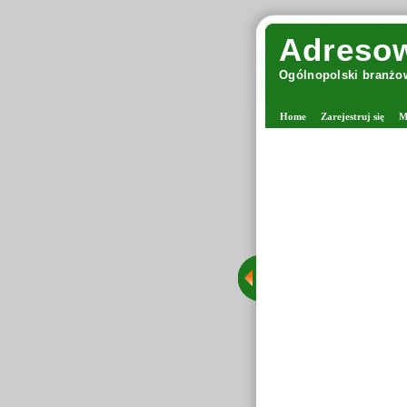
Adresow
Ogólnopolski branżow
Home
Zarejestruj się
M