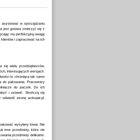
 asystować w sporządzaniu
a jest gotowa zmierzyć się z
ięcając mu perfekcyjną uwagę
 klientów i zapracować na ich
się wielu przedsiębiorców.
ch, interesujących wersjach.
iwości to chroniąca tak samo
na do pakowania. Pracownicy
ełniacze do paczek. Do ich
nabyć i ustawić. Skończą się
odwiedź stronę activaair.pl.
apakować wysyłany towar. Nie
 inne przedmioty, które nie
owania przedmioty delikatne.