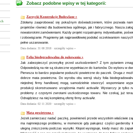
Zobacz podobne wpisy w tej kategorii:
Zarzycki Konstrukcje Budowlane »
ych
Zdołamy zaaprobować się pokaźnym doświadczeniem, które pozwala nam
projektów również dla budownictwa ogólnego, jak i fabrycznego. Nasza załog
nowatorskimi zamówieniami. Każdy projekt rozpatrujemy indywidualnie, pośw
i zobowiązanie. Pragniemy jak najprawidłowiej podołać oczekiwaniom naszych
pełne uszanowanie.
Data dodania: 31 08 2018 ·
szczegóły wpisu »
Folia biodegradowalna do pakowania »
Jak zabezpieczyć przesyłkę przed uszkodzeniem? Z tym pytaniem zmaga 
Odpowiedzią na nie są skuteczne wypełniacze do kartonów. Do wyboru w dwó
Pierwsza to bardzo popularne poduszki powietrzne do paczek. Druga z możl
dobrze mata powietrzna. Do wyrobu obu wersji służy folia biodegradowal
niejednej firmy handlowej mogą samodzielnie stworzyć wspomniane wyp
produkcji skonstruowano urządzenia marki activaAir. Wystarczy je tylko 
problemy z częstymi zwrotami uszkodzonego towaru. Nie czekaj, już teraz 
Odnajdziesz na niej kompletną ofertę firmy activaAir.
Data dodania: 02 11 2020 ·
szczegóły wpisu »
Mata powietrzna »
Jeżeli zamierzasz nadać paczkę, powinieneś przede wszystkim właściwie z
ma najmniejszego problemu, w momencie gdy pakujesz części garderoby lub
ulegną zniszczeniu podczas wysyłki. Kłopot występuje, kiedy masz do zapak