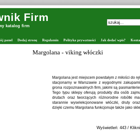
nik Firm
y katalog firm
ój panel
Dodaj stronę
Regulamin
Polityka prywatności
Jak dodać wpis?
Konta
Zaprawiarki do nasion - FORTPOL
Spółka Fortpol to autoryzowany dystrybutor Pe
oferujący pełne wsparcie dla rolnictwa w
magazynowania ziarna. W naszej ofercie znajdu
takie jak kłosownik, wialnia Petkus, suszarnie do
oraz silosy Petkus. Dostarczamy również sita d
wyposażenie ciągów produkcyjnych. Zajmujemy si
serwisie urządzeń, dopasowując rozwiązania do 
Wyświetleń: 365 / Klik