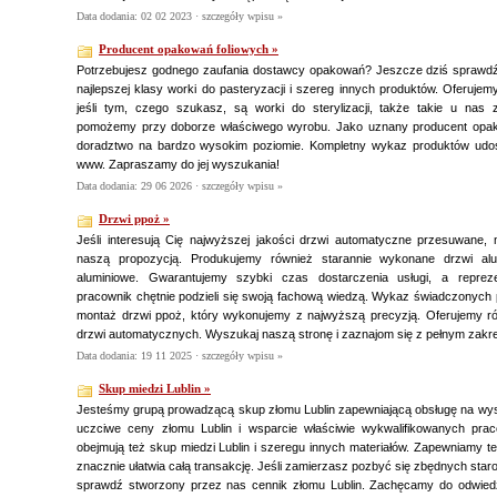
Data dodania: 02 02 2023 ·
szczegóły wpisu »
Producent opakowań foliowych »
Potrzebujesz godnego zaufania dostawcy opakowań? Jeszcze dziś sprawdź
najlepszej klasy worki do pasteryzacji i szereg innych produktów. Oferuje
jeśli tym, czego szukasz, są worki do sterylizacji, także takie u nas 
pomożemy przy doborze właściwego wyrobu. Jako uznany producent opa
doradztwo na bardzo wysokim poziomie. Kompletny wykaz produktów udos
www. Zapraszamy do jej wyszukania!
Data dodania: 29 06 2026 ·
szczegóły wpisu »
Drzwi ppoż »
Jeśli interesują Cię najwyższej jakości drzwi automatyczne przesuwane, 
naszą propozycją. Produkujemy również starannie wykonane drzwi alu
aluminiowe. Gwarantujemy szybki czas dostarczenia usługi, a reprez
pracownik chętnie podzieli się swoją fachową wiedzą. Wykaz świadczonych 
montaż drzwi ppoż, który wykonujemy z najwyższą precyzją. Oferujemy ró
drzwi automatycznych. Wyszukaj naszą stronę i zaznajom się z pełnym zakre
Data dodania: 19 11 2025 ·
szczegóły wpisu »
Skup miedzi Lublin »
Jesteśmy grupą prowadzącą skup złomu Lublin zapewniającą obsługę na wy
uczciwe ceny złomu Lublin i wsparcie właściwie wykwalifikowanych pra
obejmują też skup miedzi Lublin i szeregu innych materiałów. Zapewniamy t
znacznie ułatwia całą transakcję. Jeśli zamierzasz pozbyć się zbędnych staro
sprawdź stworzony przez nas cennik złomu Lublin. Zachęcamy do odwiedzen