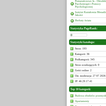
Pomarańczowe Ja - Ośrodek
Psychoterapii i Pomocy
Psychologicznej
Instytut Kształcenia Menad
Jakości
Herbaty świata
Statystyka PageRank:
Statystyki katalogu:
Stron: 193
Kategorii: 36
Podkategorii: 345
Stron oczekujących: 0
Gości online: 2
Ost. moderacja: 27 07 2026
IP: 46.29.17.41
Top 10 kategorii:
Budowa obiektów przemys
Apartamenty