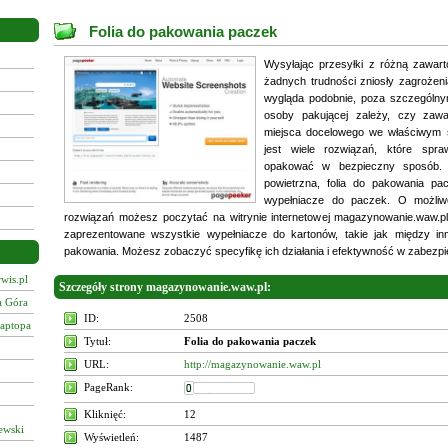
Folia do pakowania paczek
Wysyłając przesyłki z różną zawart
żadnych trudności zniosły zagrożeni
wygląda podobnie, poza szczególny
osoby pakującej zależy, czy zaw
miejsca docelowego we właściwym 
jest wiele rozwiązań, które spr
opakować w bezpieczny sposób.
powietrzna, folia do pakowania pac
wypełniacze do paczek. O możliw
rozwiązań możesz poczytać na witrynie internetowej magazynowanie.waw.pl
zaprezentowane wszystkie wypełniacze do kartonów, takie jak między inn
pakowania. Możesz zobaczyć specyfikę ich działania i efektywność w zabezp
wis.pl
Szczegóły strony magazynowanie.waw.pl:
a Góra
ID:
2508
laptopa
Tytuł:
Folia do pakowania paczek
URL:
http://magazynowanie.waw.pl
PageRank:
Kliknięć:
12
ewski
Wyświetleń:
1487