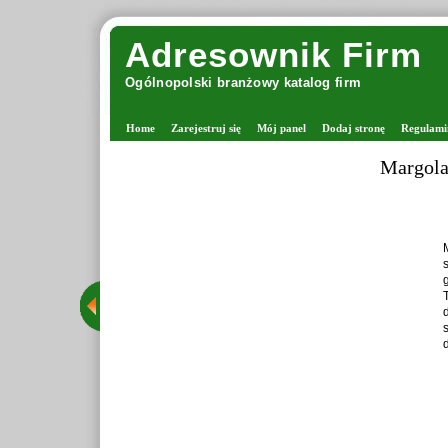
Adresownik Firm
Ogólnopolski branżowy katalog firm
Home
Zarejestruj się
Mój panel
Dodaj stronę
Regulami
Margolan
Ma
st
gr
Te
dr
st
dz