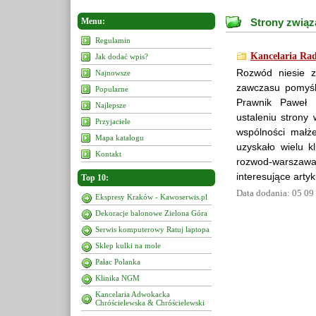
Menu:
Strony związ
Regulamin
Kancelaria Ra
Jak dodać wpis?
Rozwód niesie z
Najnowsze
zawczasu pomyśle
Popularne
Prawnik Paweł 
Najlepsze
ustaleniu strony 
Przyjaciele
wspólności małże
Mapa katalogu
uzyskało wielu k
Kontakt
rozwod-warszawa.
interesujące arty
Top 10:
Data dodania: 05 09
Ekspresy Kraków - Kawoserwis.pl
Dekoracje balonowe Zielona Góra
Serwis komputerowy Ratuj laptopa
Sklep kulki na mole
Pałac Polanka
Klinika NGM
Kancelaria Adwokacka
Chróścielewska & Chróścielewski