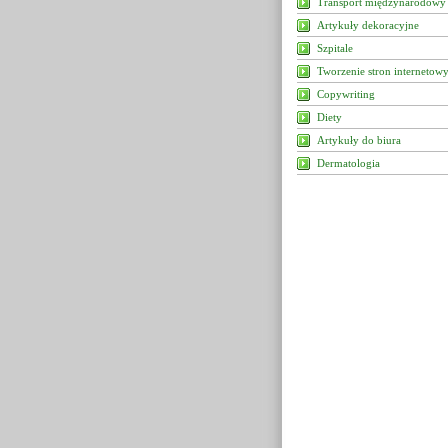
Transport międzynarodowy
Artykuły dekoracyjne
Szpitale
Tworzenie stron internetow
Copywriting
Diety
Artykuły do biura
Dermatologia