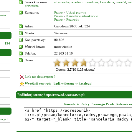
Słowa kluczowe:
adwokacka
,
władza
,
rozwodowa
,
kancelaria
,
rozwód
,
rod
prawnicza
Kategorie:
Prawo
»
Usługi prawne
żerów
Prawo
»
Kancelarie adwokackie
Prawo
»
Rozwody
Adres:
Ogrodowa 28/30 lok. 324
Miasto:
Warszawa
Kod pocztowy:
00-896
194
Województwo:
mazowieckie
Telefon:
22 203 61 10
Ocena:
Ocena:
3.7
/10 (126 głosów)
Link nie działa/spam ?
Wyróżnij ten wpis - bądź widoczny w katalogu!
Podlinkuj stronę http://rozwod-warszawa.pl:
Kancelaria Radcy Prawnego Pawła Budrewicza
łowych