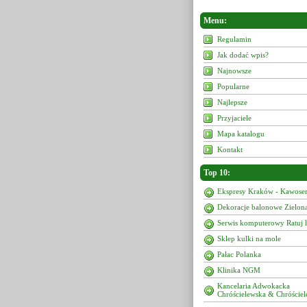
Menu:
Regulamin
Jak dodać wpis?
Najnowsze
Popularne
Najlepsze
Przyjaciele
Mapa katalogu
Kontakt
Top 10:
Ekspresy Kraków - Kawoser
Dekoracje balonowe Zielon
Serwis komputerowy Ratuj 
Sklep kulki na mole
Pałac Polanka
Klinika NGM
Kancelaria Adwokacka
Chróścielewska & Chróściel