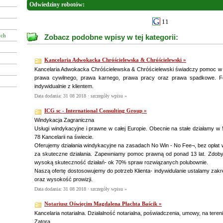
Odwiedziny robotów:
11
ych
Zobacz podobne wpisy w tej kategorii:
Kancelaria Adwokacka Chróścielewska & Chróścielewski »
Kancelaria Adwokacka Chróścielewska & Chróścielewski świadczy pomoc w d
prawa cywilnego, prawa karnego, prawa pracy oraz prawa spadkowe. F
indywidualnie z klientem.
Data dodania: 31 08 2018 ·
szczegóły wpisu »
ICG sc - International Consulting Group »
Windykacja Zagraniczna
Usługi windykacyjne i prawne w całej Europie. Obecnie na stałe działamy w
78 Kancelarii na świecie.
Oferujemy działania windykacyjne na zasadach No Win - No Fee¬, bez opłat w
za skuteczne działania. Zapewniamy pomoc prawną od ponad 13 lat. Zdoby
wysoką skuteczność działań- ok 70% spraw rozwiązanych polubownie.
Naszą ofertę dostosowujemy do potrzeb Klienta- indywidulanie ustalamy zakr
oraz wysokość prowizji.
Data dodania: 31 08 2018 ·
szczegóły wpisu »
Notariusz Oświęcim Magdalena Płachta Baścik »
Kancelaria notarialna. Działalność notarialna, poświadczenia, umowy, na tere
Zatora.