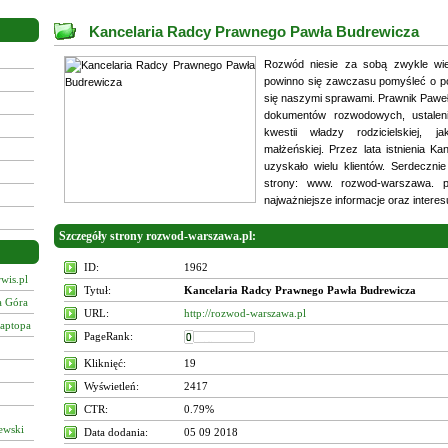
Kancelaria Radcy Prawnego Pawła Budrewicza
Rozwód niesie za sobą zwykle wie
powinno się zawczasu pomyśleć o pom
się naszymi sprawami. Prawnik Pawe
dokumentów rozwodowych, ustalen
kwestii władzy rodzicielskiej, 
małżeńskiej. Przez lata istnienia K
uzyskało wielu klientów. Serdeczn
strony: www. rozwod-warszawa. p
najważniejsze informacje oraz interes
Szczegóły strony rozwod-warszawa.pl:
ID:
1962
wis.pl
Tytuł:
Kancelaria Radcy Prawnego Pawła Budrewicza
a Góra
URL:
http://rozwod-warszawa.pl
laptopa
PageRank:
Kliknięć:
19
Wyświetleń:
2417
CTR:
0.79%
ewski
Data dodania:
05 09 2018