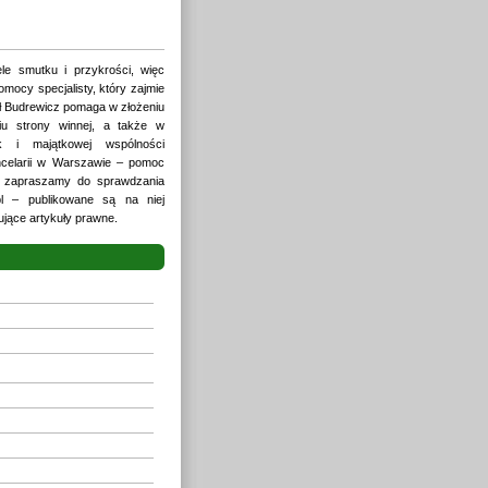
le smutku i przykrości, więc
ocy specjalisty, który zajmie
ł Budrewicz pomaga w złożeniu
iu strony winnej, a także w
jak i majątkowej wspólności
ancelarii w Warszawie – pomoc
ie zapraszamy do sprawdzania
l – publikowane są na niej
ujące artykuły prawne.