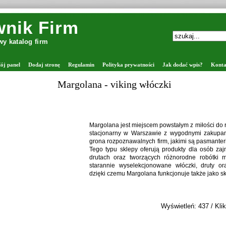
nik Firm
y katalog firm
ój panel
Dodaj stronę
Regulamin
Polityka prywatności
Jak dodać wpis?
Konta
Zap
 do rękodzieła, który łączy sklep
kupami online. Firma należy do
anterie internetowe z włóczkami.
ób zajmujących się robieniem na
ótki manualne. Oferta obejmuje
ty oraz akcesoria dziewiarskie,
ko sklep z drutami i włóczkami.
/ Kliknięć: 37 /
Szczegóły wpisu