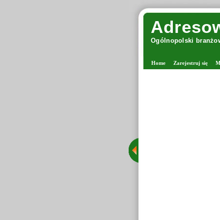
Adresow
Ogólnopolski branżow
Home
Zarejestruj się
M
Margolana - viking włóczki
Margolana jest miejscem powstałym z miłości
stacjonarny w Warszawie z wygodnymi za
grona rozpoznawalnych firm, jakimi są pasm
Tego typu sklepy oferują produkty dla os
drutach oraz tworzących różnorodne rob
starannie wyselekcjonowane włóczki, dru
dzięki czemu Margolana funkcjonuje także ja
Wyświetleń: 437 