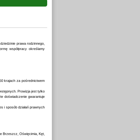
ziedzinie prawa rodzinnego,
ormę współpracy określamy
 50 krajach za pośrednictwem
stępnych. Prowizja jest tylko
te doświadczenie gwarantuje
es i sposób działań prawnych
nie Brzeszcz, Oświęcimia, Kęt,