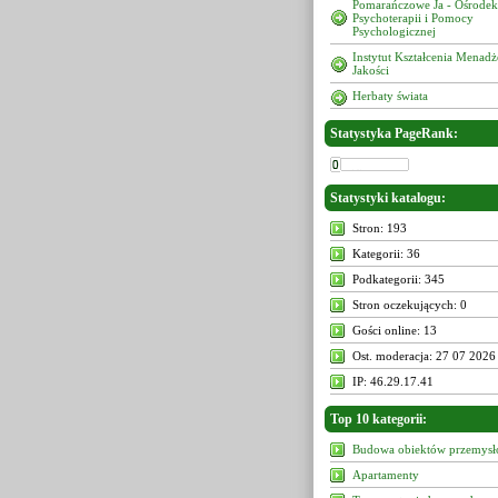
Pomarańczowe Ja - Ośrodek
Psychoterapii i Pomocy
Psychologicznej
Instytut Kształcenia Menad
Jakości
Herbaty świata
Statystyka PageRank:
Statystyki katalogu:
Stron: 193
Kategorii: 36
Podkategorii: 345
Stron oczekujących: 0
Gości online: 13
Ost. moderacja: 27 07 2026
IP: 46.29.17.41
Top 10 kategorii:
Budowa obiektów przemys
Apartamenty