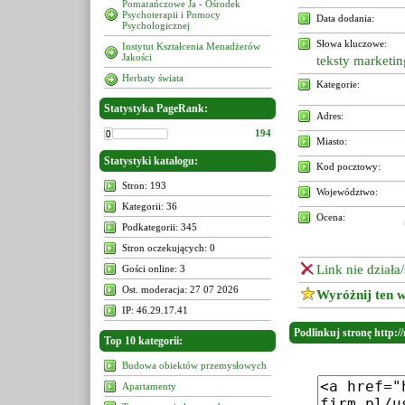
Pomarańczowe Ja - Ośrodek
Psychoterapii i Pomocy
Data dodania:
Psychologicznej
Słowa kluczowe:
Instytut Kształcenia Menadżerów
Jakości
teksty marketi
Herbaty świata
Kategorie:
Statystyka PageRank:
Adres:
194
Miasto:
Statystyki katalogu:
Kod pocztowy:
Stron: 193
Województwo:
Kategorii: 36
Ocena:
Podkategorii: 345
Stron oczekujących: 0
Link nie działa
Gości online: 3
Ost. moderacja: 27 07 2026
Wyróżnij ten w
IP: 46.29.17.41
Podlinkuj stronę http://
Top 10 kategorii:
Budowa obiektów przemysłowych
Apartamenty