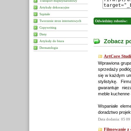
Transport międzynarodowy
Artykuły dekoracyjne
Szpitale
Tworzenie stron internetowych
Odwiedziny robotów:
Copywriting
Diety
Zobacz po
Artykuły do biura
Dermatologia
ArtCore Studi
Wprawiona grupa 
sprzedaży podłóg
się w każdym umi
stylistykę. Fir
gwarantuje nie
meble kuchenne 
Wspaniałe eleme
doradztwo projek
Data dodania: 05 09
Filmowanie z d