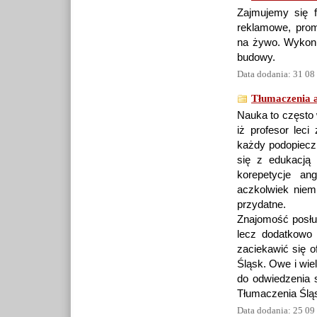
Zajmujemy się f
reklamowe, prom
na żywo. Wykonuj
budowy.
Data dodania: 31 08
Tłumaczenia a
Nauka to często 
iż profesor lec
każdy podopieczn
się z edukacją
korepetycje ang
aczkolwiek niem
przydatne.
Znajomość posług
lecz dodatkowo 
zaciekawić się o
Śląsk. Owe i wie
do odwiedzenia s
Tłumaczenia Śląs
Data dodania: 25 09