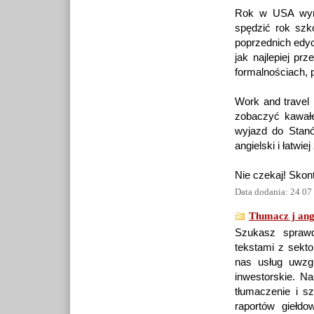
Rok w USA wyma
spędzić rok szk
poprzednich edyc
jak najlepiej p
formalnościach, 
Work and travel 
zobaczyć kawałe
wyjazd do Stanó
angielski i łatwie
Nie czekaj! Skont
Data dodania: 24 07
Tłumacz j ang
Szukasz sprawd
tekstami z sekto
nas usług uwzgl
inwestorskie. N
tłumaczenie i s
raportów giełdo