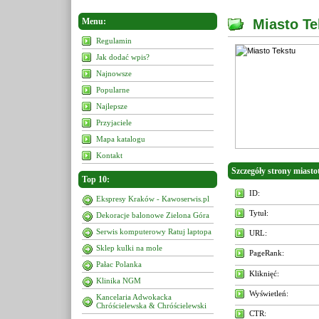
Menu:
Miasto Te
Regulamin
Jak dodać wpis?
Najnowsze
Popularne
Najlepsze
Przyjaciele
Mapa katalogu
Kontakt
Szczegóły strony miasto
Top 10:
ID:
Ekspresy Kraków - Kawoserwis.pl
Tytuł:
Dekoracje balonowe Zielona Góra
Serwis komputerowy Ratuj laptopa
URL:
Sklep kulki na mole
PageRank:
Pałac Polanka
Kliknięć:
Klinika NGM
Wyświetleń:
Kancelaria Adwokacka
Chróścielewska & Chróścielewski
CTR: