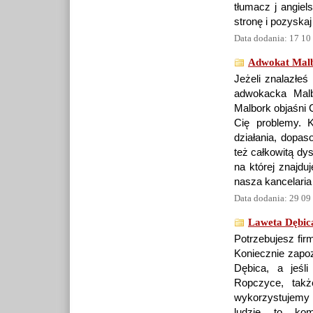
tłumacz j angiel
stronę i pozyskaj
Data dodania: 17 10
Adwokat Mal
Jeżeli znalazłeś
adwokacka Malb
Malbork objaśni 
Cię problemy. 
działania, dopas
też całkowitą dy
na której znajdu
nasza kancelaria
Data dodania: 29 09
Laweta Dębic
Potrzebujesz fir
Koniecznie zapoz
Dębica, a jeśl
Ropczyce, takż
wykorzystujemy w
ludzie to ko