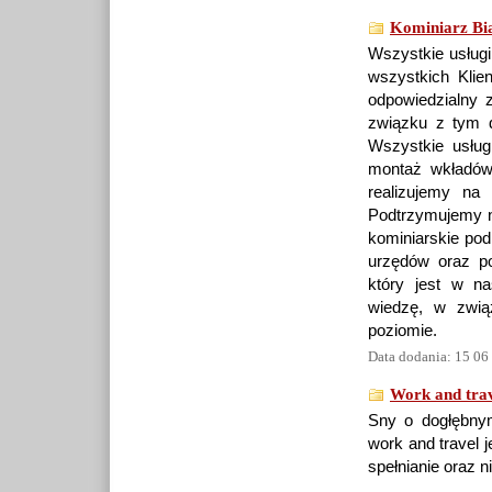
Kominiarz Bia
Wszystkie usługi
wszystkich Klie
odpowiedzialny 
związku z tym d
Wszystkie usłu
montaż wkładów
realizujemy na 
Podtrzymujemy n
kominiarskie po
urzędów oraz p
który jest w n
wiedzę, w zwią
poziomie.
Data dodania: 15 06
Work and trav
Sny o dogłębny
work and travel j
spełnianie oraz 