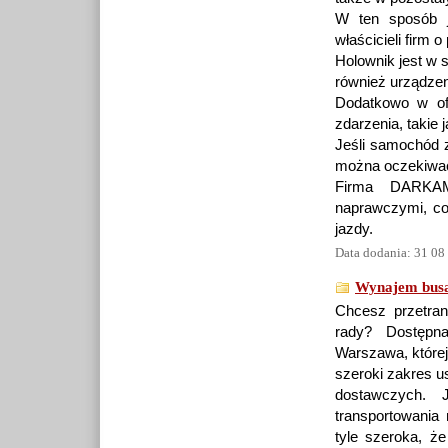
W ten sposób j
właścicieli firm o
Holownik jest w s
również urządze
Dodatkowo w ofe
zdarzenia, takie 
Jeśli samochód z
można oczekiwać
Firma DARKAM
naprawczymi, co
jazdy.
Data dodania: 31 08
Wynajem busa
Chcesz przetra
rady? Dostępn
Warszawa, której 
szeroki zakres 
dostawczych.
transportowania 
tyle szeroka, że