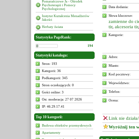
Pomarańczowe Ja - Ośrodek
Psychoterapii i Pomocy
Data dodania:
Psychologicznej
Słowa kluczowe:
Instytut Kształcenia Menadżerów
Jakości
zamienne do c
tir
,
akcesoria tir
Herbaty świata
Kategorie:
Statystyka PageRank:
194
Statystyki katalogu:
Adres:
Stron: 193
Miasto:
Kategorii: 36
Kod pocztowy:
Podkategorii: 345
Województwo:
Stron oczekujących: 0
Telefon:
Gości online: 3
Ost. moderacja: 27 07 2026
Ocena:
IP: 46.29.17.41
Top 10 kategorii:
Link nie działa
Budowa obiektów przemysłowych
Wyróżnij ten w
Apartamenty