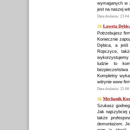
wymaganych w zw
jest na naszej wi
Data dodania: 23 04
Laweta Dębic
Potrzebujesz fir
Koniecznie zapoz
Dębica, a jeśl
Ropczyce, takż
wykorzystujemy w
ludzie to ko
bezpieczeństwa
Kompletny wyka
witrynie www fir
Data dodania: 25 08
Mechanik Ko
Szukasz godneg
Jak najszybciej 
także profesjon
demontażem. Jeś