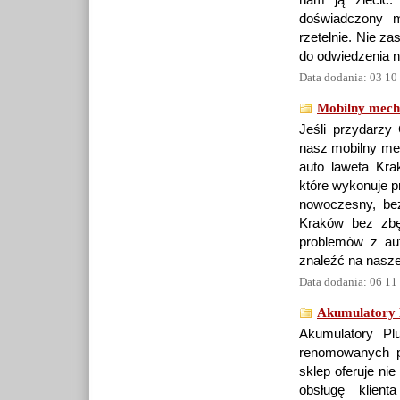
nam ją zlecić.
doświadczony 
rzetelnie. Nie 
do odwiedzenia n
Data dodania: 03 10
Mobilny mech
Jeśli przydarzy
nasz mobilny mec
auto laweta Kra
które wykonuje p
nowoczesny, be
Kraków bez zbę
problemów z au
znaleźć na nasze
Data dodania: 06 11
Akumulatory
Akumulatory Pl
renomowanych p
sklep oferuje nie
obsługę klien