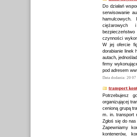
Do działań wspo
serwisowanie au
hamulcowych.
ciężarowych 
bezpieczeństwo 
czynności wykonu
W jej ofercie f
dorabianie line
autach, jednośl
firmy wykonujące
pod adresem ww
Data dodania: 20 07
transport kon
Potrzebujesz g
organizującej tr
cenioną grupą tr
m. in. transport
Zgłoś się do nas 
Zapewniamy kom
kontenerów, k