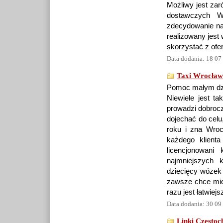
Możliwy jest za
dostawczych W
zdecydowanie n
realizowany jest 
skorzystać z ofe
Data dodania: 18 07
Taxi Wrocław
Pomoc małym dzi
Niewiele jest t
prowadzi dobroc
dojechać do celu
roku i zna Wroc
każdego klienta
licencjonowani
najmniejszych 
dziecięcy wózek 
zawsze chce mie
razu jest łatwiej
Data dodania: 30 09
Linki Często