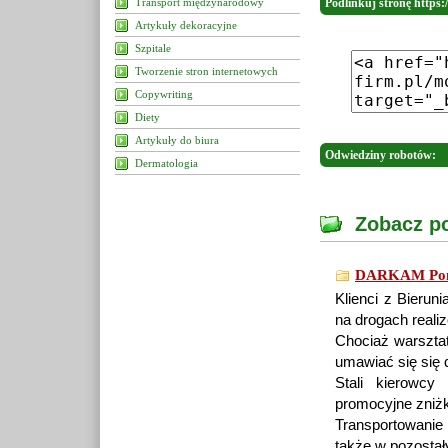
Transport międzynarodowy
Podlinkuj stronę https:/
Artykuły dekoracyjne
Szpitale
Tworzenie stron internetowych
Copywriting
Diety
Artykuły do biura
Odwiedziny robotów:
Dermatologia
Zobacz po
DARKAM Pomo
Klienci z Bierun
na drogach real
Chociaż warsztat
umawiać się się d
Stali kierowcy
promocyjne zniżk
Transportowanie 
także w pozostał