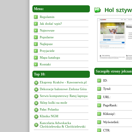
Menu:
Hol szty
Regulamin
Jak dodać wpis?
Najnowsze
Popularne
Najlepsze
Przyjaciele
Mapa katalogu
Kontakt
Szczegóły strony jelcza
Top 10:
ID:
Ekspresy Kraków - Kawoserwis.pl
Tytuł:
Dekoracje balonowe Zielona Góra
Serwis komputerowy Ratuj laptopa
URL:
Sklep kulki na mole
PageRank:
Pałac Polanka
Kliknięć:
Klinika NGM
Wyświetleń:
Kancelaria Adwokacka
Chróścielewska & Chróścielewski
CTR: