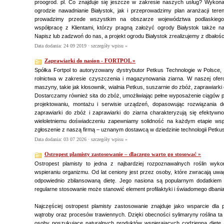
proogrod. pl. Co znajduje się jeszcze w zakresie naszych usług? Wy
ogrodzie nawadnianie Białystok, jak i przeprowadzimy plan aranżacji tere
prowadzimy przede wszystkim na obszarze województwa podlaskiego
współpracę z Klientami, którzy pragną założyć ogrody Białystok także n
Napisz lub zadzwoń do nas, a projekt ogrodu Białystok zrealizujemy z dbałości
Data dodania: 24 09 2019 ·
szczegóły wpisu »
Zaprawiarki do nasion - FORTPOL »
Spółka Fortpol to autoryzowany dystrybutor Petkus Technologie w Polsce, 
rolnictwa w zakresie czyszczenia i magazynowania ziarna. W naszej ofer
maszyny, takie jak kłosownik, wialnia Petkus, suszarnie do zbóż, zaprawiarki
Dostarczamy również sita do zbóż, umożliwiając pełne wyposażenie ciągów 
projektowaniu, montażu i serwisie urządzeń, dopasowując rozwiązania 
zaprawiarki do zbóż i zaprawiarki do ziarna charakteryzują się efektywno
wieloletniemu doświadczeniu zapewniamy solidność na każdym etapie ws
zgłoszenie z naszą firmą – uznanym dostawcą w dziedzinie technologii Petku
Data dodania: 03 07 2026 ·
szczegóły wpisu »
Ostropest plamisty zastosowanie – dlaczego warto go stosować »
Ostropest plamisty to jedna z najbardziej rozpoznawalnych roślin wyk
wspieraniu organizmu. Od lat ceniony jest przez osoby, które zwracają uwa
odpowiednio zbilansowaną dietę. Jego nasiona są popularnym dodatkiem
regularne stosowanie może stanowić element profilaktyki i świadomego dbani
Najczęściej ostropest plamisty zastosowanie znajduje jako wsparcie dla 
wątroby oraz procesów trawiennych. Dzięki obecności sylimaryny roślina ta 
osoby poszukujące naturalnych produktów wspierających codzienną diet