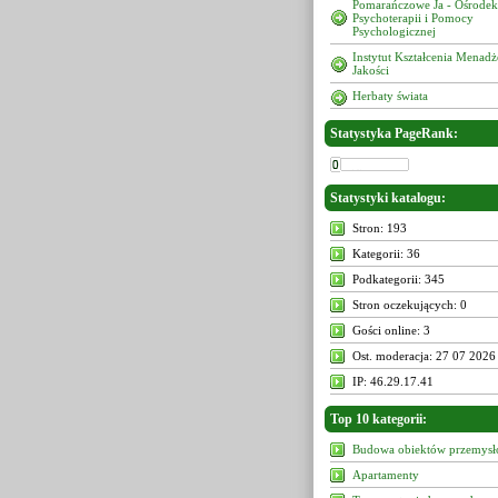
Pomarańczowe Ja - Ośrodek
Psychoterapii i Pomocy
Psychologicznej
Instytut Kształcenia Menad
Jakości
Herbaty świata
Statystyka PageRank:
Statystyki katalogu:
Stron: 193
Kategorii: 36
Podkategorii: 345
Stron oczekujących: 0
Gości online: 3
Ost. moderacja: 27 07 2026
IP: 46.29.17.41
Top 10 kategorii:
Budowa obiektów przemys
Apartamenty