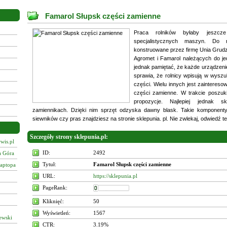
Famarol Słupsk części zamienne
Praca rolników byłaby jeszcze
specjalistycznych maszyn. Do n
konstruowane przez firmę Unia Grudz
Agromet i Famarol należących do jed
jednak pamiętać, że każde urządzen
sprawia, że rolnicy wpisują w wysz
części. Wielu innych jest zainteres
części zamienne. W trakcie poszuk
propozycje. Najlepiej jednak s
zamiennikach. Dzięki nim sprzęt odzyska dawny blask. Takie komponenty
siewników czy pras znajdziesz na stronie sklepunia. pl. Nie zwlekaj, odwiedź te
Szczegóły strony sklepunia.pl:
wis.pl
ID:
2492
a Góra
Tytuł:
Famarol Słupsk części zamienne
laptopa
URL:
https://sklepunia.pl
PageRank:
Kliknięć:
50
Wyświetleń:
1567
ewski
CTR:
3.19%