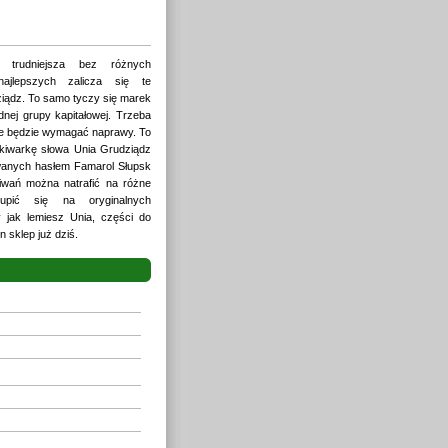
 trudniejsza bez różnych
ajlepszych zalicza się te
iądz. To samo tyczy się marek
nej grupy kapitałowej. Trzeba
ie będzie wymagać naprawy. To
ukiwarkę słowa Unia Grudziądz
owanych hasłem Famarol Słupsk
iwań można natrafić na różne
kupić się na oryginalnych
 jak lemiesz Unia, części do
n sklep już dziś.