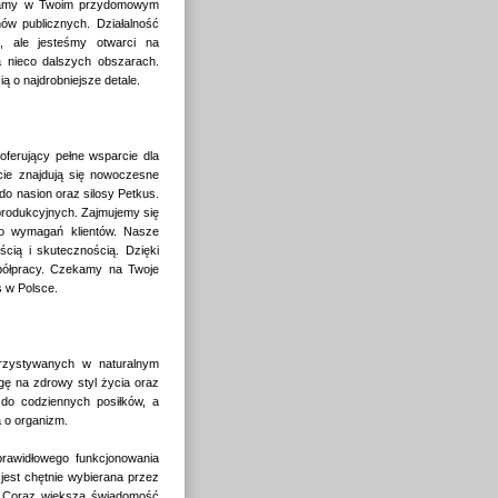
konamy w Twoim przydomowym
nów publicznych. Działalność
, ale jesteśmy otwarci na
a nieco dalszych obszarach.
ą o najdrobniejsze detale.
oferujący pełne wsparcie dla
cie znajdują się nowoczesne
 do nasion oraz silosy Petkus.
produkcyjnych. Zajmujemy się
do wymagań klientów. Nasze
ścią i skutecznością. Dzięki
półpracy. Czekamy na Twoje
s w Polsce.
orzystywanych w naturalnym
gę na zdrowy styl życia oraz
 do codziennych posiłków, a
a o organizm.
prawidłowego funkcjonowania
jest chętnie wybierana przez
ę. Coraz większa świadomość