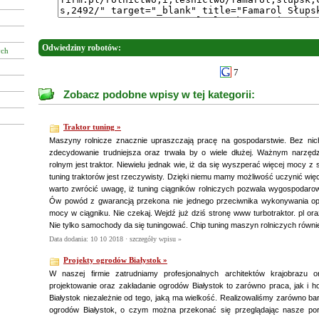
Odwiedziny robotów:
ych
7
Zobacz podobne wpisy w tej kategorii:
Traktor tuning »
Maszyny rolnicze znacznie upraszczają pracę na gospodarstwie. Bez ni
zdecydowanie trudniejsza oraz trwała by o wiele dłużej. Ważnym narzę
rolnym jest traktor. Niewielu jednak wie, iż da się wyszperać więcej mocy z 
tuning traktorów jest rzeczywisty. Dzięki niemu mamy możliwość uczynić więc
warto zwrócić uwagę, iż tuning ciągników rolniczych pozwala wygospodaro
Ów powód z gwarancją przekona nie jednego przeciwnika wykonywania oper
mocy w ciągniku. Nie czekaj. Wejdź już dziś stronę www turbotraktor. pl ora
Nie tylko samochody da się tuningować. Chip tuning maszyn rolniczych równie
Data dodania: 10 10 2018 ·
szczegóły wpisu »
Projekty ogrodów Białystok »
W naszej firmie zatrudniamy profesjonalnych architektów krajobrazu o
projektowanie oraz zakładanie ogrodów Białystok to zarówno praca, jak i
Białystok niezależnie od tego, jaką ma wielkość. Realizowaliśmy zarówno bar
ogrodów Białystok, o czym można przekonać się przeglądając nasze portfo