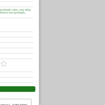
 grudziądz części
,
unia sklep
,
lemiesz unia grudziądz
,