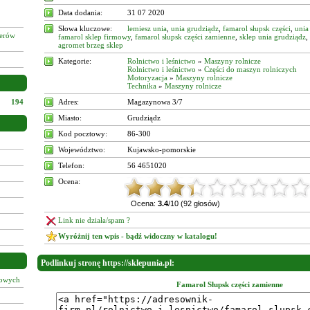
Data dodania:
31 07 2020
Słowa kluczowe:
lemiesz unia
,
unia grudziądz
,
famarol słupsk części
,
unia
żerów
famarol sklep firmowy
,
famarol słupsk części zamienne
,
sklep unia grudziądz
,
agromet brzeg sklep
Kategorie:
Rolnictwo i leśnictwo
»
Maszyny rolnicze
Rolnictwo i leśnictwo
»
Części do maszyn rolniczych
Motoryzacja
»
Maszyny rolnicze
Technika
»
Maszyny rolnicze
194
Adres:
Magazynowa 3/7
Miasto:
Grudziądz
Kod pocztowy:
86-300
Województwo:
Kujawsko-pomorskie
Telefon:
56 4651020
Ocena:
Ocena:
3.4
/10 (92 głosów)
Link nie działa/spam ?
Wyróżnij ten wpis - bądź widoczny w katalogu!
Podlinkuj stronę https://sklepunia.pl:
łowych
Famarol Słupsk części zamienne