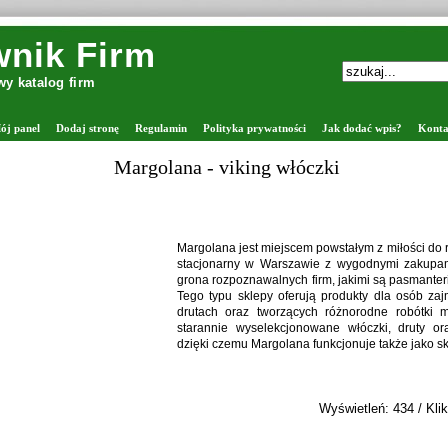
nik Firm
y katalog firm
ój panel
Dodaj stronę
Regulamin
Polityka prywatności
Jak dodać wpis?
Konta
łóczki
em powstałym z miłości do rękodzieła, który łączy sklep
awie z wygodnymi zakupami online. Firma należy do
h firm, jakimi są pasmanterie internetowe z włóczkami.
rują produkty dla osób zajmujących się robieniem na
cych różnorodne robótki manualne. Oferta obejmuje
onowane włóczki, druty oraz akcesoria dziewiarskie,
a funkcjonuje także jako sklep z drutami i włóczkami.
Wyświetleń: 434 / Kliknięć: 37 /
Szczegóły wpisu