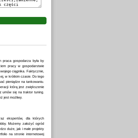
ch praca gospodarza była by
dziem pracy w gospodarstwie
swojego ciągnika. Faktycznie,
ej, w krótkim czasie. Do tego
wać pieniądze na tankowaniu.
acji którą jest zwiększenie
z umów się na traktor tuning.
ż jest możliwy.
raz ekspertów, dla których
 hobby. Możemy założyć ogród
dzo duże, jak i małe projekty
lio na stronie internetowej