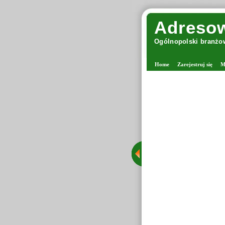
Adresow
Ogólnopolski branżow
Home
Zarejestruj się
M
Margolana - viking w
Margolana jest miejsc
stacjonarny w Warsz
grona rozpoznawalnyc
Tego typu sklepy ofe
drutach oraz tworzą
starannie wyselekcj
dzięki czemu Margolan