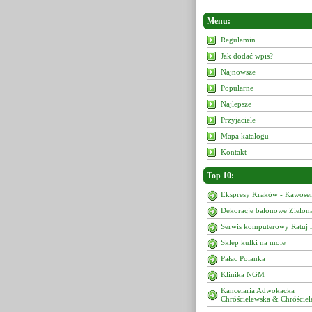
Menu:
Regulamin
Jak dodać wpis?
Najnowsze
Popularne
Najlepsze
Przyjaciele
Mapa katalogu
Kontakt
Top 10:
Ekspresy Kraków - Kawoser
Dekoracje balonowe Zielon
Serwis komputerowy Ratuj 
Sklep kulki na mole
Pałac Polanka
Klinika NGM
Kancelaria Adwokacka
Chróścielewska & Chróściel