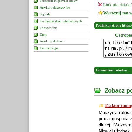
Transport międzynarodowy
Link nie działa
Artykuły dekoracyjne
Wyróżnij ten w
Szpitale
Tworzenie stron internetowych
Podlinkuj stronę https:/
Copywriting
Diety
Ostropes
Artykuły do biura
Dermatologia
Odwiedziny robotów:
Zobacz po
Traktor tunin
Maszyny rolnicz
praca gospodarz
dłużej. Ważnym
Niewielu jednak