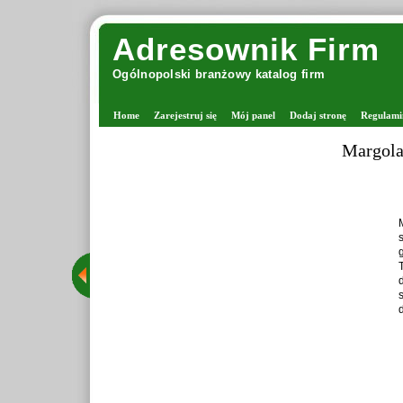
Adresownik Firm
Ogólnopolski branżowy katalog firm
Home
Zarejestruj się
Mój panel
Dodaj stronę
Regulami
viking włóczki
na jest miejscem powstałym z miłości do rękodzieła, który łączy sklep
narny w Warszawie z wygodnymi zakupami online. Firma należy do
ozpoznawalnych firm, jakimi są pasmanterie internetowe z włóczkami.
pu sklepy oferują produkty dla osób zajmujących się robieniem na
h oraz tworzących różnorodne robótki manualne. Oferta obejmuje
ie wyselekcjonowane włóczki, druty oraz akcesoria dziewiarskie,
czemu Margolana funkcjonuje także jako sklep z drutami i włóczkami.
Wyświetleń: 434 / Kliknięć: 37 /
Szczegóły wpisu