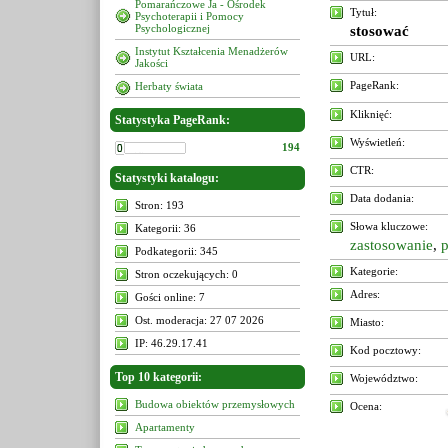
Pomarańczowe Ja - Ośrodek
Tytuł:
Psychoterapii i Pomocy
Psychologicznej
stosować
Instytut Kształcenia Menadżerów
URL:
Jakości
PageRank:
Herbaty świata
Kliknięć:
Statystyka PageRank:
Wyświetleń:
194
CTR:
Statystyki katalogu:
Data dodania:
Stron: 193
Słowa kluczowe:
Kategorii: 36
zastosowanie
,
p
Podkategorii: 345
Kategorie:
Stron oczekujących: 0
Adres:
Gości online: 7
Ost. moderacja: 27 07 2026
Miasto:
IP: 46.29.17.41
Kod pocztowy:
Top 10 kategorii:
Województwo:
Budowa obiektów przemysłowych
Ocena:
Apartamenty