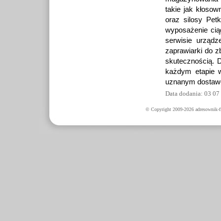
takie jak kłosow
oraz silosy Pet
wyposażenie cią
serwisie urząd
zaprawiarki do z
skutecznością. 
każdym etapie 
uznanym dostawcą
Data dodania: 03 07
© Copyright 2009-2026 adresownik-fi