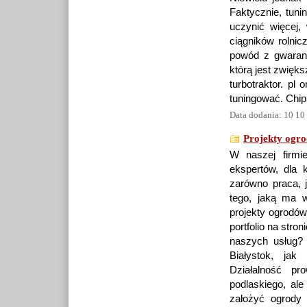
Faktycznie, tuni
uczynić więcej,
ciągników rolni
powód z gwaranc
którą jest zwięk
turbotraktor. pl
tuningować. Chip
Data dodania: 10 10
Projekty ogro
W naszej firmie
ekspertów, dla 
zarówno praca, 
tego, jaką ma w
projekty ogrodó
portfolio na stro
naszych usług
Białystok, jak
Działalność p
podlaskiego, ale
założyć ogrody 