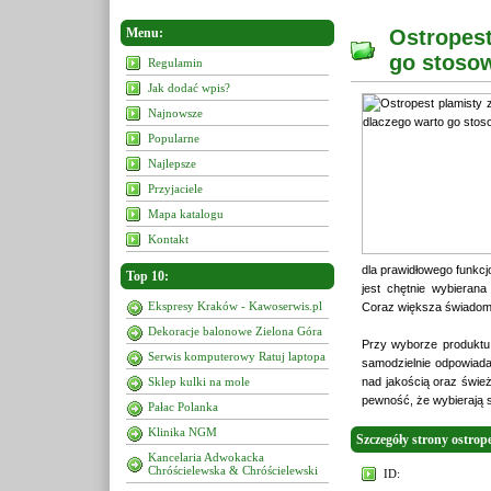
Menu:
Ostropest
go stoso
Regulamin
Jak dodać wpis?
Najnowsze
Popularne
Najlepsze
Przyjaciele
Mapa katalogu
Kontakt
dla prawidłowego funkcj
Top 10:
jest chętnie wybieran
Ekspresy Kraków - Kawoserwis.pl
Coraz większa świadomo
Dekoracje balonowe Zielona Góra
Przy wyborze produktu 
Serwis komputerowy Ratuj laptopa
samodzielnie odpowiada
Sklep kulki na mole
nad jakością oraz śwież
pewność, że wybierają 
Pałac Polanka
Klinika NGM
Szczegóły strony ostrope
Kancelaria Adwokacka
Chróścielewska & Chróścielewski
ID: