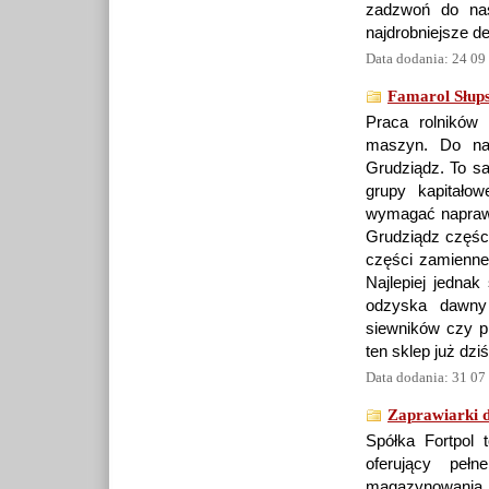
zadzwoń do nas
najdrobniejsze de
Data dodania: 24 09
Famarol Słups
Praca rolników 
maszyn. Do naj
Grudziądz. To s
grupy kapitało
wymagać naprawy
Grudziądz części
części zamienne
Najlepiej jednak
odzyska dawny 
siewników czy pr
ten sklep już dziś
Data dodania: 31 07
Zaprawiarki 
Spółka Fortpol 
oferujący peł
magazynowania z